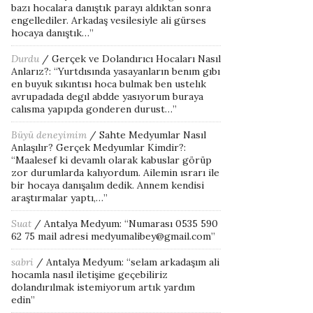
bazı hocalara danıştık parayı aldıktan sonra
engellediler. Arkadaş vesilesiyle ali gürses
hocaya danıştık…
”
Durdu
/
Gerçek ve Dolandırıcı Hocaları Nasıl
Anlarız?
: “
Yurtdısında yasayanların benım gıbı
en buyuk sıkıntısı hoca bulmak ben ustelık
avrupadada degıl abdde yasıyorum buraya
calısma yapıpda gonderen durust…
”
Büyü deneyimim
/
Sahte Medyumlar Nasıl
Anlaşılır? Gerçek Medyumlar Kimdir?
:
“
Maalesef ki devamlı olarak kabuslar görüp
zor durumlarda kalıyordum. Ailemin ısrarı ile
bir hocaya danışalım dedik. Annem kendisi
araştırmalar yaptı,…
”
Suat
/
Antalya Medyum
: “
Numarası 0535 590
62 75 mail adresi medyumalibey@gmail.com
”
sabri
/
Antalya Medyum
: “
selam arkadaşım ali
hocamla nasıl iletişime geçebiliriz
dolandırılmak istemiyorum artık yardım
edin
”