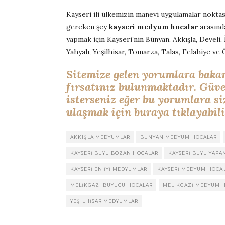
Kayseri ili ülkemizin manevi uygulamalar noktas
gereken şey
kayseri medyum hocalar
arasında
yapmak için Kayseri’nin Bünyan, Akkışla, Develi, 
Yahyalı, Yeşilhisar, Tomarza, Talas, Felahiye ve
Sitemize gelen yorumlara baka
fırsatınız bulunmaktadır. Güv
isterseniz eğer bu yorumlara si
ulaşmak için buraya tıklayabili
AKKIŞLA MEDYUMLAR
BÜNYAN MEDYUM HOCALAR
KAYSERI BÜYÜ BOZAN HOCALAR
KAYSERI BÜYÜ YAPA
KAYSERI EN IYI MEDYUMLAR
KAYSERI MEDYUM HOCA
MELIKGAZI BÜYÜCÜ HOCALAR
MELIKGAZI MEDYUM 
YEŞILHISAR MEDYUMLAR