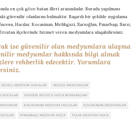
ında en çok göze batan illeri arasındadır. Burada yapılması
ki güvenilir olanlarını bulmaktır. Başarılı bir şekilde uygulama
İncesu, Hacılar, Kocasinan, Melikgazi, Sarıoğlan, Pınarbaşı, Sarız,
 Özvatan ilçelerinde hizmet veren medyumlara ulaşabilirsiniz.
rak ise güvenilir olan medyumlara ulaşma
enilir medyumlar hakkında bilgi almak
zlere rehberlik edecektir. Yorumlara
rsiniz.
DEVELI MEDYUM HOCALAR
INCESU MEDYUMLAR
N HOCALAR
KAYSERI BÜYÜCÜ HOCA NUMARALARI
 ARIYORUM
KOCASINAN MEDYUM HOCALAR
KOCASINAN MEDYUMLAR
HOCALAR
PINARBAŞI MEDYUM HOCA
TALAS MEDYUM HOCA