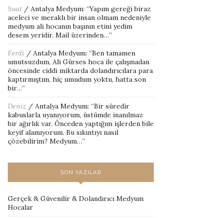
Suat
/
Antalya Medyum
: “
Yapım gereği biraz
aceleci ve meraklı bir insan olmam nedeniyle
medyum ali hocanın başının etini yedim
desem yeridir. Mail üzerinden…
”
Ferdi
/
Antalya Medyum
: “
Ben tamamen
umutsuzdum, Ali Gürses hoca ile çalışmadan
öncesinde ciddi miktarda dolandırıcılara para
kaptırmıştım, hiç umudum yoktu, hatta son
bir…
”
Deniz
/
Antalya Medyum
: “
Bir süredir
kabuslarla uyanıyorum, üstümde inanılmaz
bir ağırlık var. Önceden yaptığım işlerden bile
keyif alamıyorum. Bu sıkıntıyı nasıl
çözebilirim? Medyum…
”
SON YAZILAR
Gerçek & Güvenilir & Dolandırıcı Medyum
Hocalar