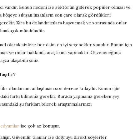
ı vardır. Bunun nedeni ise sektörün giderek popüler olması ve
a köşeye sıkışan insanların son çare olarak gördükleri
rekir. Zira bu dolandırıcılara başvurmak ve sonrasında onlar
tılmak çok mümkündür.
l olarak sizlere her daim en iyi seçenekler sunulur. Bunun için
lmak ve onlar hakkında araştırma yapmaktır. Güveneceğiniz
yca ulaşabilirsiniz.
aşılır?
ir olanlarının anlaşılması son derece kolaydır. Bunun için
sındaki farkı bilmeniz gerekir. Burada yapmanız gereken şey
rasındaki şu farkları bilerek araştırmalarınızı
edyumlar
ise çok az konuşur.
ışır. Güvenilir olanlar ise doğruyu direkt söylerler.