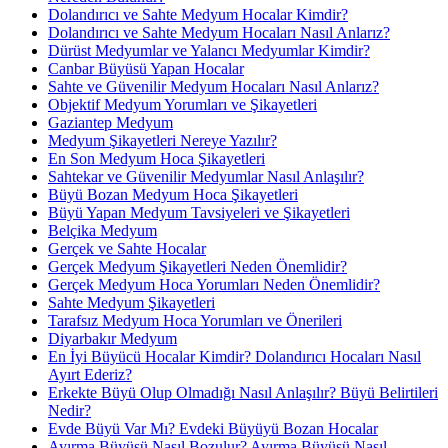
Dolandırıcı ve Sahte Medyum Hocalar Kimdir?
Dolandırıcı ve Sahte Medyum Hocaları Nasıl Anlarız?
Dürüst Medyumlar ve Yalancı Medyumlar Kimdir?
Canbar Büyüsü Yapan Hocalar
Sahte ve Güvenilir Medyum Hocaları Nasıl Anlarız?
Objektif Medyum Yorumları ve Şikayetleri
Gaziantep Medyum
Medyum Şikayetleri Nereye Yazılır?
En Son Medyum Hoca Şikayetleri
Sahtekar ve Güvenilir Medyumlar Nasıl Anlaşılır?
Büyü Bozan Medyum Hoca Şikayetleri
Büyü Yapan Medyum Tavsiyeleri ve Şikayetleri
Belçika Medyum
Gerçek ve Sahte Hocalar
Gerçek Medyum Şikayetleri Neden Önemlidir?
Gerçek Medyum Hoca Yorumları Neden Önemlidir?
Sahte Medyum Şikayetleri
Tarafsız Medyum Hoca Yorumları ve Önerileri
Diyarbakır Medyum
En İyi Büyücü Hocalar Kimdir? Dolandırıcı Hocaları Nasıl
Ayırt Ederiz?
Erkekte Büyü Olup Olmadığı Nasıl Anlaşılır? Büyü Belirtileri
Nedir?
Evde Büyü Var Mı? Evdeki Büyüyü Bozan Hocalar
Ayırma Büyüsü Nasıl Bozulur? Ayırma Büyüsü Nasıl