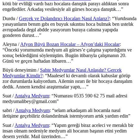
kötü bir evliliği vardı bazı hocalara danıştık parayı aldıktan sonra
engellediler. Arkadaş vesilesiyle ali gürses hocaya danıştık…
”
Durdu
/
Gerçek ve Dolandırıcı Hocaları Nasıl Anlarız?
: “
Yurtdısında
yasayanların benım gıbı en buyuk sıkıntısı hoca bulmak ben ustelık
avrupadada degıl abdde yasıyorum buraya calısma yapıpda
gonderen durust…
”
Aleyna
/
Afyon Büyü Bozan Hocalar – Afyon’daki Hocalar
:
“
Önceki yorumumda medyum ali gürses’e çalışma yaptırdığımı ve
sonuç beklediğimi söylemiştim. Bugün itibarıyla çalışmanın 20.
Günü ve geçen haftadan itibaren…
”
Büyü deneyimim
/
Sahte Medyumlar Nasıl Anlaşılır? Gerçek
Medyumlar Kimdir?
: “
Maalesef ki devamlı olarak kabuslar görüp
zor durumlarda kalıyordum. Ailemin ısrarı ile bir hocaya danışalım
dedik. Annem kendisi araştırmalar yaptı,…
”
Suat
/
Antalya Medyum
: “
Numarası 0535 590 62 75 mail adresi
medyumalibey@gmail.com
”
sabri
/
Antalya Medyum
: “
selam arkadaşım ali hocamla nasıl
iletişime geçebiliriz dolandırılmak istemiyorum artık yardım edin
”
Suat
/
Antalya Medyum
: “
Yapım gereği biraz aceleci ve meraklı bir
insan olmam nedeniyle medyum ali hocanın başının etini yedim
desem yeridir. Mail üzerinden…
”