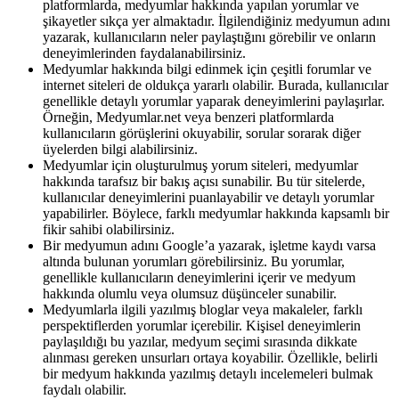
platformlarda, medyumlar hakkında yapılan yorumlar ve
şikayetler sıkça yer almaktadır. İlgilendiğiniz medyumun adını
yazarak, kullanıcıların neler paylaştığını görebilir ve onların
deneyimlerinden faydalanabilirsiniz.
Medyumlar hakkında bilgi edinmek için çeşitli forumlar ve
internet siteleri de oldukça yararlı olabilir. Burada, kullanıcılar
genellikle detaylı yorumlar yaparak deneyimlerini paylaşırlar.
Örneğin, Medyumlar.net veya benzeri platformlarda
kullanıcıların görüşlerini okuyabilir, sorular sorarak diğer
üyelerden bilgi alabilirsiniz.
Medyumlar için oluşturulmuş yorum siteleri, medyumlar
hakkında tarafsız bir bakış açısı sunabilir. Bu tür sitelerde,
kullanıcılar deneyimlerini puanlayabilir ve detaylı yorumlar
yapabilirler. Böylece, farklı medyumlar hakkında kapsamlı bir
fikir sahibi olabilirsiniz.
Bir medyumun adını Google’a yazarak, işletme kaydı varsa
altında bulunan yorumları görebilirsiniz. Bu yorumlar,
genellikle kullanıcıların deneyimlerini içerir ve medyum
hakkında olumlu veya olumsuz düşünceler sunabilir.
Medyumlarla ilgili yazılmış bloglar veya makaleler, farklı
perspektiflerden yorumlar içerebilir. Kişisel deneyimlerin
paylaşıldığı bu yazılar, medyum seçimi sırasında dikkate
alınması gereken unsurları ortaya koyabilir. Özellikle, belirli
bir medyum hakkında yazılmış detaylı incelemeleri bulmak
faydalı olabilir.