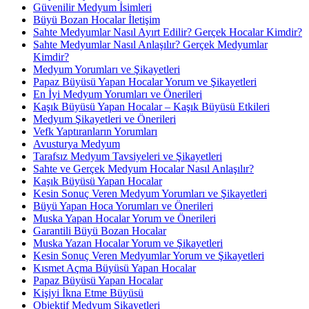
Güvenilir Medyum İsimleri
Büyü Bozan Hocalar İletişim
Sahte Medyumlar Nasıl Ayırt Edilir? Gerçek Hocalar Kimdir?
Sahte Medyumlar Nasıl Anlaşılır? Gerçek Medyumlar
Kimdir?
Medyum Yorumları ve Şikayetleri
Papaz Büyüsü Yapan Hocalar Yorum ve Şikayetleri
En İyi Medyum Yorumları ve Önerileri
Kaşık Büyüsü Yapan Hocalar – Kaşık Büyüsü Etkileri
Medyum Şikayetleri ve Önerileri
Vefk Yaptıranların Yorumları
Avusturya Medyum
Tarafsız Medyum Tavsiyeleri ve Şikayetleri
Sahte ve Gerçek Medyum Hocalar Nasıl Anlaşılır?
Kaşık Büyüsü Yapan Hocalar
Kesin Sonuç Veren Medyum Yorumları ve Şikayetleri
Büyü Yapan Hoca Yorumları ve Önerileri
Muska Yapan Hocalar Yorum ve Önerileri
Garantili Büyü Bozan Hocalar
Muska Yazan Hocalar Yorum ve Şikayetleri
Kesin Sonuç Veren Medyumlar Yorum ve Şikayetleri
Kısmet Açma Büyüsü Yapan Hocalar
Papaz Büyüsü Yapan Hocalar
Kişiyi İkna Etme Büyüsü
Objektif Medyum Şikayetleri