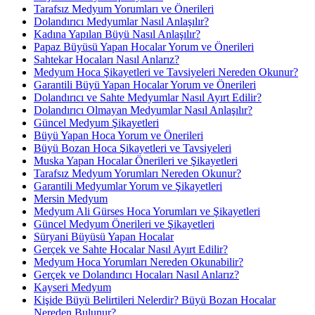
Tarafsız Medyum Yorumları ve Önerileri
Dolandırıcı Medyumlar Nasıl Anlaşılır?
Kadına Yapılan Büyü Nasıl Anlaşılır?
Papaz Büyüsü Yapan Hocalar Yorum ve Önerileri
Sahtekar Hocaları Nasıl Anlarız?
Medyum Hoca Şikayetleri ve Tavsiyeleri Nereden Okunur?
Garantili Büyü Yapan Hocalar Yorum ve Önerileri
Dolandırıcı ve Sahte Medyumlar Nasıl Ayırt Edilir?
Dolandırıcı Olmayan Medyumlar Nasıl Anlaşılır?
Güncel Medyum Şikayetleri
Büyü Yapan Hoca Yorum ve Önerileri
Büyü Bozan Hoca Şikayetleri ve Tavsiyeleri
Muska Yapan Hocalar Önerileri ve Şikayetleri
Tarafsız Medyum Yorumları Nereden Okunur?
Garantili Medyumlar Yorum ve Şikayetleri
Mersin Medyum
Medyum Ali Gürses Hoca Yorumları ve Şikayetleri
Güncel Medyum Önerileri ve Şikayetleri
Süryani Büyüsü Yapan Hocalar
Gerçek ve Sahte Hocalar Nasıl Ayırt Edilir?
Medyum Hoca Yorumları Nereden Okunabilir?
Gerçek ve Dolandırıcı Hocaları Nasıl Anlarız?
Kayseri Medyum
Kişide Büyü Belirtileri Nelerdir? Büyü Bozan Hocalar
Nereden Bulunur?