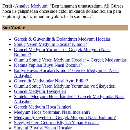
Ferdi
/
Antalya Medyum
: “
Ben tamamen umutsuzdum, Ali Gürses
hoca ile çalışmadan öncesinde ciddi miktarda dolandırıcılara para
kaptırmıştım, hiç umudum yoktu, hatta son bir…
”
Son Yazılar
Gerçek & Güvenilir & Dolandırıcı Medyum Hocalar
Sonuç Veren Medyum Hocalar Kimdir?
Güncel Medyum Yorumları – Gerçek Medyum Nasıl
Bulunur?
Olumlu Sonuç Veren Medyum Hocalar – Gerçek Medyumlar
Kadına Yapılan Büyü Nasıl Bozulur?
En İyi Havas Hocaları Kimdir? Gerçek Medyumlar Nasıl
Anlaşılır?
Güvenilir Medyumlar Nasıl Ayırt Edilir?
Olumlu Sonuç Veren Medyum Yorumları ve Şikayetleri
Güncel Medyum Tavsiyeleri
Sahtekar Medyum Hoca İsimleri – Gerçek Medyumlar Nasıl
Anlaşılır?
Gerçek Medyum Hoca İsimleri
Medyum Hoca Yorumları Nasıl İncelenir?
Medyum Şikayetleri – Gerçek Medyum Nasıl Bulunur?
Sevgiliyi Geri Getirme Büyüsü Yapan Hocalar
Süryani Büyüsü Yapan Hocalar