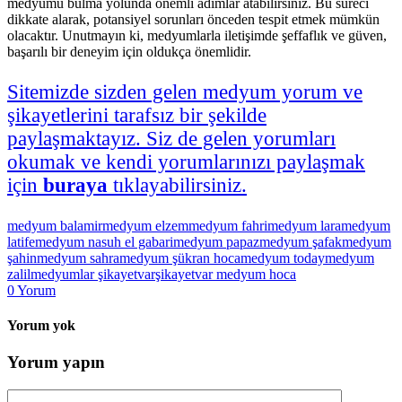
medyumu bulma yolunda önemli adımlar atabilirsiniz. Bu süreci
dikkate alarak, potansiyel sorunları önceden tespit etmek mümkün
olacaktır. Unutmayın ki, medyumlarla iletişimde şeffaflık ve güven,
başarılı bir deneyim için oldukça önemlidir.
Sitemizde sizden gelen medyum yorum ve
şikayetlerini tarafsız bir şekilde
paylaşmaktayız. Siz de gelen yorumları
okumak ve kendi yorumlarınızı paylaşmak
için
buraya
tıklayabilirsiniz.
medyum balamir
medyum elzem
medyum fahri
medyum lara
medyum
latife
medyum nasuh el gabari
medyum papaz
medyum şafak
medyum
şahin
medyum sahra
medyum şükran hoca
medyum today
medyum
zalil
medyumlar şikayetvar
şikayetvar medyum hoca
0
Yorum
Yorum yok
Yorum yapın