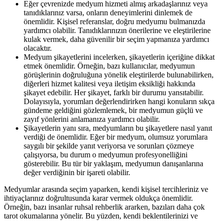
Eğer çevrenizde medyum hizmeti almış arkadaşlarınız veya
tanıdıklarınız varsa, onların deneyimlerini dinlemek de
önemlidir. Kişisel referanslar, doğru medyumu bulmanızda
yardımcı olabilir. Tanıdıklarınızın önerilerine ve eleştirilerine
kulak vermek, daha güvenilir bir seçim yapmanıza yardımcı
olacaktır.
Medyum şikayetlerini incelerken, şikayetlerin içeriğine dikkat
etmek önemlidir. Örneğin, bazı kullanıcılar, medyumun
görüşlerinin doğruluğuna yönelik eleştirilerde bulunabilirken,
diğerleri hizmet kalitesi veya iletişim eksikliği hakkında
şikayet edebilir. Her şikayet, farklı bir durumu yansıtabilir.
Dolayısıyla, yorumları değerlendirirken hangi konuların sıkça
gündeme geldiğini gözlemlemek, bir medyumun güçlü ve
zayıf yönlerini anlamanıza yardımcı olabilir.
Şikayetlerin yanı sıra, medyumların bu şikayetlere nasıl yanıt
verdiği de önemlidir. Eğer bir medyum, olumsuz yorumlara
saygılı bir şekilde yanıt veriyorsa ve sorunları çözmeye
çalışıyorsa, bu durum o medyumun profesyonelliğini
gösterebilir. Bu tür bir yaklaşım, medyumun danışanlarına
değer verdiğinin bir işareti olabilir.
Medyumlar arasında seçim yaparken, kendi kişisel tercihleriniz ve
ihtiyaçlarınız doğrultusunda karar vermek oldukça önemlidir.
Örneğin, bazı insanlar ruhsal rehberlik ararken, bazıları daha çok
tarot okumalarına yönelir. Bu yüzden, kendi beklentilerinizi ve