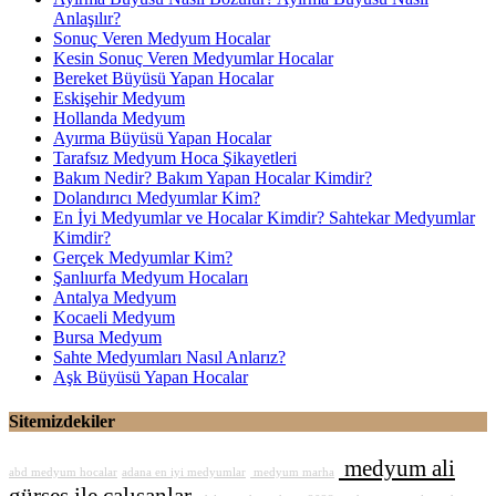
Anlaşılır?
Sonuç Veren Medyum Hocalar
Kesin Sonuç Veren Medyumlar Hocalar
Bereket Büyüsü Yapan Hocalar
Eskişehir Medyum
Hollanda Medyum
Ayırma Büyüsü Yapan Hocalar
Tarafsız Medyum Hoca Şikayetleri
Bakım Nedir? Bakım Yapan Hocalar Kimdir?
Dolandırıcı Medyumlar Kim?
En İyi Medyumlar ve Hocalar Kimdir? Sahtekar Medyumlar
Kimdir?
Gerçek Medyumlar Kim?
Şanlıurfa Medyum Hocaları
Antalya Medyum
Kocaeli Medyum
Bursa Medyum
Sahte Medyumları Nasıl Anlarız?
Aşk Büyüsü Yapan Hocalar
Sitemizdekiler
medyum ali
abd medyum hocalar
adana en iyi medyumlar
medyum marha
gürses ile çalışanlar