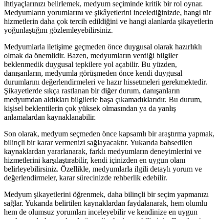
ihtiyaçlarınızı belirlemek, medyum seçiminde kritik bir rol oynar.
Medyumların yorumlarını ve şikâyetlerini incelediğinizde, hangi tür
hizmetlerin daha çok tercih edildiğini ve hangi alanlarda şikayetlerin
yoğunlaştığını gözlemleyebilirsiniz.
Medyumlarla iletişime geçmeden önce duygusal olarak hazırlıklı
olmak da önemlidir. Bazen, medyumların verdiği bilgiler
beklenmedik duygusal tepkilere yol açabilir. Bu yüzden,
danışanların, medyumla görüşmeden önce kendi duygusal
durumlarını değerlendirmeleri ve hazır hissetmeleri gerekmektedir.
Şikayetlerde sıkça rastlanan bir diğer durum, danışanların
medyumdan aldıkları bilgilerle başa çıkamadıklarıdır. Bu durum,
kişisel beklentilerin çok yüksek olmasından ya da yanlış
anlamalardan kaynaklanabilir.
Son olarak, medyum seçmeden önce kapsamlı bir araştırma yapmak,
bilinçli bir karar vermenizi sağlayacaktır. Yukarıda bahsedilen
kaynaklardan yararlanarak, farklı medyumların deneyimlerini ve
hizmetlerini karşılaştırabilir, kendi içinizden en uygun olanı
belirleyebilirsiniz. Özellikle, medyumlarla ilgili detaylı yorum ve
değerlendirmeler, karar sürecinizde rehberlik edebilir.
Medyum şikayetlerini öğrenmek, daha bilinçli bir seçim yapmanızı
sağlar. Yukarıda belirtilen kaynaklardan faydalanarak, hem olumlu
hem de olumsuz yorumları inceleyebilir ve kendinize en uygun