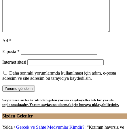
Ad
*
E-posta
*
İnternet sitesi
Daha sonraki yorumlarımda kullanılması için adım, e-posta
adresim ve site adresim bu tarayıcıya kaydedilsin.
Sayfamıza sizler tarafından gelen yorum ve şikayetler tek bir yazıda
toplanmaktadır. Yorum sayfasına ulaşmak için buraya tıklayabilirsiniz.
Sizden Gelenler
Yelda
/
Gerçek ve Sahte Medyumlar Kimdir?
: “
Kızımın hayırsız ve