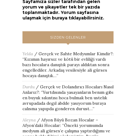
Sayfamıza sizler tarafından gelen
yorum ve şikayetler tek bir yazıda
toplanmaktadır. Yorum sayfasına
ulaşmak için buraya tıklayabilirsiniz.
SIZDEN GELENLER
Yelda
/
Gerçek ve Sahte Medyumlar Kimdir?
:
“
Kızımın hayırsız ve kötü bir evliliği vardı
bazı hocalara danıştık parayı aldıktan sonra
engellediler. Arkadaş vesilesiyle ali gürses
hocaya danıştık…
”
Durdu
/
Gerçek ve Dolandırıcı Hocaları Nasıl
Anlarız?
: “
Yurtdısında yasayanların benım gıbı
en buyuk sıkıntısı hoca bulmak ben ustelık
avrupadada degıl abdde yasıyorum buraya
calısma yapıpda gonderen durust…
”
Aleyna
/
Afyon Büyü Bozan Hocalar –
Afyon’daki Hocalar
: “
Önceki yorumumda
medyum ali gürses’e çalışma yaptırdığımı ve