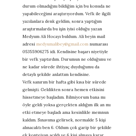
durum olmadığını bildiğim için bu konuda ne
yapabileceğimi araştırıyordum. Vefk ile ilgili
yazılanlara denk geldim, sonra yaptığım
araştırmalarda bu işin iyisi olduğu yazan
Medyum Ali Hocayı buldum. Ali beyin mail
adresi
medyumalibey@gmail.com
numarası
05355906275 idi. Kendisine başarı niyetiyle
bir vefk yaptırdım. Durumun ne olduğunu ve
ne kadar sürede ihtiyaç duyduğumu da
detaylı şekilde anlattım kendisine.
Vefk sanırım bir hafta gibi kısa bir sürede
gelmişti. Geldikten sonra hemen etkisini
hissetmeye başladım. Bilmiyorum bana mı
öyle geldi yoksa gerçekten aldığım ilk an mı
etki etmeye başladı ama kesinlikle memnun
kaldım. Sınavıma gelirsek, normalde 5 kişi
alınacaktı ben 6. Oldum çok garip bir şekilde
ek kontejyan açıldı ve 6 kişi almaya karar