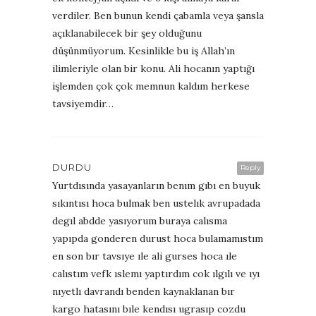
verdiler. Ben bunun kendi çabamla veya şansla
açıklanabilecek bir şey olduğunu
düşünmüyorum. Kesinlikle bu iş Allah’ın
ilimleriyle olan bir konu. Ali hocanın yaptığı
işlemden çok çok memnun kaldım herkese
tavsiyemdir…
DURDU
Reply
Yurtdısında yasayanların benım gıbı en buyuk
sıkıntısı hoca bulmak ben ustelık avrupadada
degıl abdde yasıyorum buraya calısma
yapıpda gonderen durust hoca bulamamıstım
en son bır tavsıye ıle ali gurses hoca ıle
calıstım vefk ıslemı yaptırdım cok ılgılı ve ıyı
nıyetlı davrandı benden kaynaklanan bır
kargo hatasını bıle kendısı ugrasıp cozdu