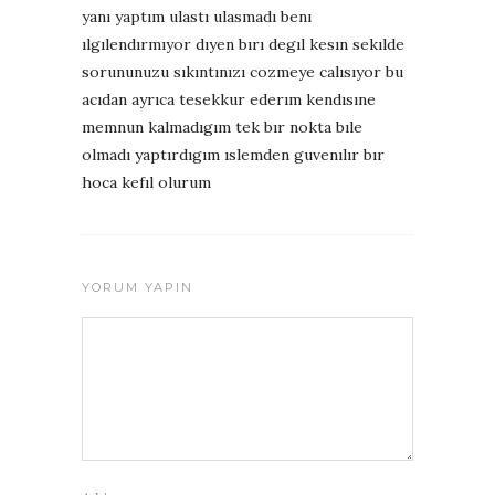
yanı yaptım ulastı ulasmadı benı
ılgılendırmıyor dıyen bırı degıl kesın sekılde
sorununuzu sıkıntınızı cozmeye calısıyor bu
acıdan ayrıca tesekkur ederım kendısıne
memnun kalmadıgım tek bır nokta bıle
olmadı yaptırdıgım ıslemden guvenılır bır
hoca kefıl olurum
YORUM YAPIN