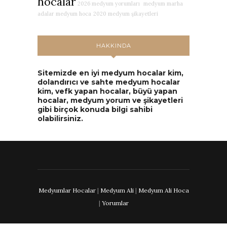
hocalar
2026 medyum yorumları
medyum marha
adalar medyum hoca
2020 medyum şikayetleri
HAKKINDA
Sitemizde en iyi medyum hocalar kim,
dolandırıcı ve sahte medyum hocalar
kim, vefk yapan hocalar, büyü yapan
hocalar, medyum yorum ve şikayetleri
gibi birçok konuda bilgi sahibi
olabilirsiniz.
Medyumlar Hocalar
|
Medyum Ali
|
Medyum Ali Hoca
|
Yorumlar