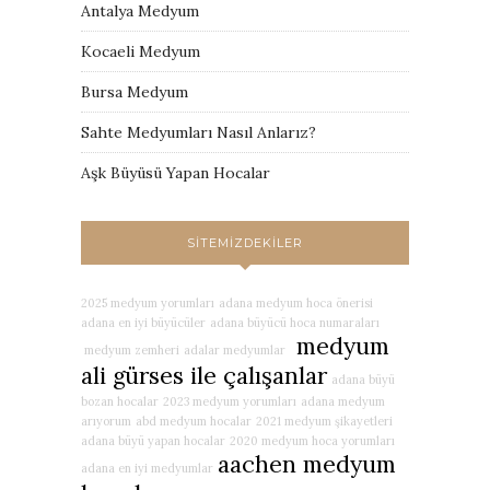
Antalya Medyum
Kocaeli Medyum
Bursa Medyum
Sahte Medyumları Nasıl Anlarız?
Aşk Büyüsü Yapan Hocalar
SITEMIZDEKILER
2025 medyum yorumları
adana medyum hoca önerisi
adana en iyi büyücüler
adana büyücü hoca numaraları
medyum
medyum zemheri
adalar medyumlar
ali gürses ile çalışanlar
adana büyü
bozan hocalar
2023 medyum yorumları
adana medyum
arıyorum
abd medyum hocalar
2021 medyum şikayetleri
adana büyü yapan hocalar
2020 medyum hoca yorumları
aachen medyum
adana en iyi medyumlar