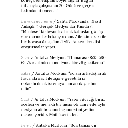
sonuç beklediğimi söylemiştim. Bugün
itibarıyla çalışmanın 20. Günü ve geçen
haftadan itibaren…
”
Büyü deneyimim
/
Sahte Medyumlar Nasıl
Anlaşılır? Gerçek Medyumlar Kimdir?
:
“
Maalesef ki devamlı olarak kabuslar görüp
zor durumlarda kalıyordum. Ailemin ısrarı ile
bir hocaya danışalım dedik. Annem kendisi
araştırmalar yaptı,…
”
Suat
/
Antalya Medyum
: “
Numarası 0535 590
62 75 mail adresi medyumalibey@gmail.com
”
sabri
/
Antalya Medyum
: “
selam arkadaşım ali
hocamla nasıl iletişime geçebiliriz
dolandırılmak istemiyorum artık yardım
edin
”
Suat
/
Antalya Medyum
: “
Yapım gereği biraz
aceleci ve meraklı bir insan olmam nedeniyle
medyum ali hocanın başının etini yedim
desem yeridir. Mail üzerinden…
”
Ferdi
/
Antalya Medyum
: “
Ben tamamen