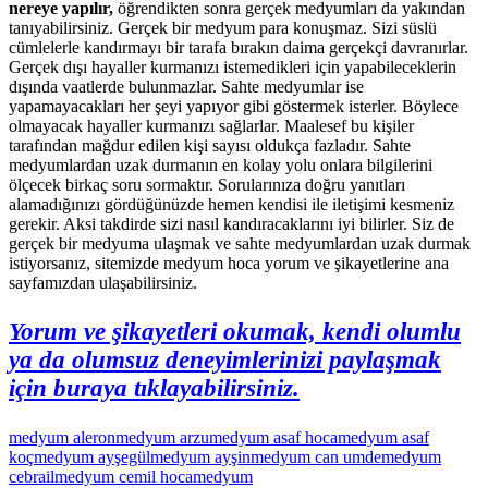
nereye yapılır,
öğrendikten sonra gerçek medyumları da yakından
tanıyabilirsiniz. Gerçek bir medyum para konuşmaz. Sizi süslü
cümlelerle kandırmayı bir tarafa bırakın daima gerçekçi davranırlar.
Gerçek dışı hayaller kurmanızı istemedikleri için yapabileceklerin
dışında vaatlerde bulunmazlar. Sahte medyumlar ise
yapamayacakları her şeyi yapıyor gibi göstermek isterler. Böylece
olmayacak hayaller kurmanızı sağlarlar. Maalesef bu kişiler
tarafından mağdur edilen kişi sayısı oldukça fazladır. Sahte
medyumlardan uzak durmanın en kolay yolu onlara bilgilerini
ölçecek birkaç soru sormaktır. Sorularınıza doğru yanıtları
alamadığınızı gördüğünüzde hemen kendisi ile iletişimi kesmeniz
gerekir. Aksi takdirde sizi nasıl kandıracaklarını iyi bilirler. Siz de
gerçek bir medyuma ulaşmak ve sahte medyumlardan uzak durmak
istiyorsanız, sitemizde medyum hoca yorum ve şikayetlerine ana
sayfamızdan ulaşabilirsiniz.
Yorum ve şikayetleri okumak, kendi olumlu
ya da olumsuz deneyimlerinizi paylaşmak
için buraya tıklayabilirsiniz.
medyum aleron
medyum arzu
medyum asaf hoca
medyum asaf
koç
medyum ayşegül
medyum ayşin
medyum can umde
medyum
cebrail
medyum cemil hoca
medyum