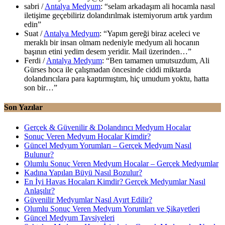
sabri
/
Antalya Medyum
: “
selam arkadaşım ali hocamla nasıl
iletişime geçebiliriz dolandırılmak istemiyorum artık yardım
edin
”
Suat
/
Antalya Medyum
: “
Yapım gereği biraz aceleci ve
meraklı bir insan olmam nedeniyle medyum ali hocanın
başının etini yedim desem yeridir. Mail üzerinden…
”
Ferdi
/
Antalya Medyum
: “
Ben tamamen umutsuzdum, Ali
Gürses hoca ile çalışmadan öncesinde ciddi miktarda
dolandırıcılara para kaptırmıştım, hiç umudum yoktu, hatta
son bir…
”
Son Yazılar
Gerçek & Güvenilir & Dolandırıcı Medyum Hocalar
Sonuç Veren Medyum Hocalar Kimdir?
Güncel Medyum Yorumları – Gerçek Medyum Nasıl
Bulunur?
Olumlu Sonuç Veren Medyum Hocalar – Gerçek Medyumlar
Kadına Yapılan Büyü Nasıl Bozulur?
En İyi Havas Hocaları Kimdir? Gerçek Medyumlar Nasıl
Anlaşılır?
Güvenilir Medyumlar Nasıl Ayırt Edilir?
Olumlu Sonuç Veren Medyum Yorumları ve Şikayetleri
Güncel Medyum Tavsiyeleri