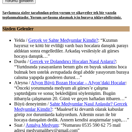
Sayfamıza sizler tarafından gelen yorum ve şikayetler tek bir yazıda
toplanmaktadır. Yorum sayfasına ulaşmak için buraya tıklayabilirsiniz.
Sizden Gelenler
Yelda
/
Gerçek ve Sahte Medyumlar Kimdir?
: “
Kızımın
hayırsız ve kötü bir evliliği vardı bazı hocalara danıştık parayı
aldıktan sonra engellediler. Arkadaş vesilesiyle ali gürses
hocaya danıştık…
”
Durdu
/
Gerçek ve Dolandırıcı Hocaları Nasıl Anlarız?
:
“
Yurtdısında yasayanların benım gıbı en buyuk sıkıntısı hoca
bulmak ben ustelık avrupadada degıl abdde yasıyorum buraya
calısma yapıpda gonderen durust…
”
Aleyna
/
Afyon Büyü Bozan Hocalar – Afyon’daki Hocalar
:
“
Önceki yorumumda medyum ali gürses’e çalışma
yaptırdığımı ve sonuç beklediğimi söylemiştim. Bugün
itibarıyla çalışmanın 20. Günü ve geçen haftadan itibaren…
”
Büyü deneyimim
/
Sahte Medyumlar Nasıl Anlaşılır? Gerçek
Medyumlar Kimdir?
: “
Maalesef ki devamlı olarak kabuslar
görüp zor durumlarda kalıyordum. Ailemin ısrarı ile bir
hocaya danışalım dedik. Annem kendisi araştırmalar yaptı,…
”
Suat
/
Antalya Medyum
: “
Numarası 0535 590 62 75 mail
adresi medyumalibey@gmail.com
”