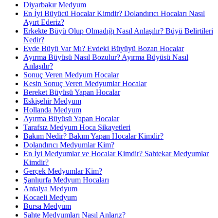
Diyarbakır Medyum
En İyi Büyücü Hocalar Kimdir? Dolandırıcı Hocaları Nasıl
Ayırt Ederiz?
Erkekte Büyü Olup Olmadığı Nasıl Anlaşılır? Büyü Belirtileri
Nedir?
Evde Büyü Var Mı? Evdeki Büyüyü Bozan Hocalar
Ayırma Büyüsü Nasıl Bozulur? Ayırma Büyüsü Nasıl
Anlaşılır?
Sonuç Veren Medyum Hocalar
Kesin Sonuç Veren Medyumlar Hocalar
Bereket Büyüsü Yapan Hocalar
Eskişehir Medyum
Hollanda Medyum
Ayırma Büyüsü Yapan Hocalar
Tarafsız Medyum Hoca Şikayetleri
Bakım Nedir? Bakım Yapan Hocalar Kimdir?
Dolandırıcı Medyumlar Kim?
En İyi Medyumlar ve Hocalar Kimdir? Sahtekar Medyumlar
Kimdir?
Gerçek Medyumlar Kim?
Şanlıurfa Medyum Hocaları
Antalya Medyum
Kocaeli Medyum
Bursa Medyum
Sahte Medyumları Nasıl Anlarız?