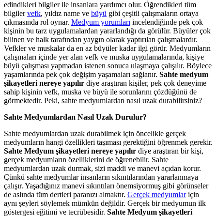
edindikleri bilgiler ile insanlara yardımcı olur. Öğrendikleri tüm
bilgiler
vefk
, yıldız name ve
büyü
gibi çeşitli çalışmaların ortaya
çıkmasında rol oynar.
Medyum yorumları
incelendiğinde pek çok
kişinin bu tarz uygulamalardan yararlandığı da görülür. Büyüler çok
bilinen ve halk tarafından yaygın olarak yaptırılan çalışmalardır.
Vefkler ve muskalar da en az büyüler kadar ilgi görür. Medyumların
çalışmaları içinde yer alan vefk ve muska uygulamalarında, kişiye
büyü çalışması yapmadan istenen sonuca ulaşmaya çalışılır. Böylece
yaşamlarında pek çok değişim yaşamaları sağlanır.
Sahte medyum
şikayetleri nereye yapılır
diye araştıran kişiler, pek çok deneyime
sahip kişinin vefk, muska ve büyü ile sorunlarını çözdüğünü de
görmektedir. Peki, sahte medyumlardan nasıl uzak durabilirsiniz?
Sahte Medyumlardan Nasıl Uzak Durulur?
Sahte medyumlardan uzak durabilmek için öncelikle gerçek
medyumların hangi özellikleri taşıması gerektiğini öğrenmek gerekir.
Sahte Medyum şikayetleri nereye yapılır
diye araştıran bir kişi,
gerçek medyumların özelliklerini de öğrenebilir. Sahte
medyumlardan uzak durmak, sizi maddi ve manevi açıdan korur.
Çünkü sahte medyumlar insanların sıkıntılarından yararlanmaya
çalışır. Yaşadığınız manevi sıkıntıları önemsiyormuş gibi görünseler
de aslında tüm dertleri paranızı almaktır.
Gerçek medyumlar
için
aynı şeyleri söylemek mümkün değildir. Gerçek bir medyumun ilk
göstergesi eğitimi ve tecrübesidir.
Sahte Medyum şikayetleri