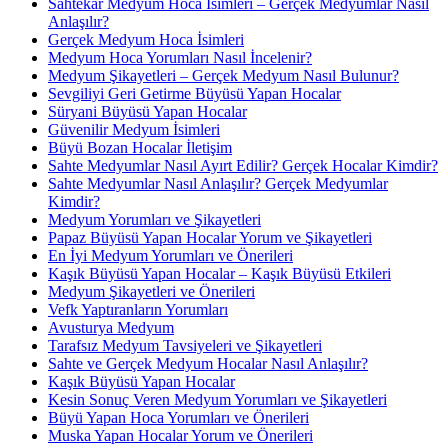
Sahtekar Medyum Hoca İsimleri – Gerçek Medyumlar Nasıl
Anlaşılır?
Gerçek Medyum Hoca İsimleri
Medyum Hoca Yorumları Nasıl İncelenir?
Medyum Şikayetleri – Gerçek Medyum Nasıl Bulunur?
Sevgiliyi Geri Getirme Büyüsü Yapan Hocalar
Süryani Büyüsü Yapan Hocalar
Güvenilir Medyum İsimleri
Büyü Bozan Hocalar İletişim
Sahte Medyumlar Nasıl Ayırt Edilir? Gerçek Hocalar Kimdir?
Sahte Medyumlar Nasıl Anlaşılır? Gerçek Medyumlar
Kimdir?
Medyum Yorumları ve Şikayetleri
Papaz Büyüsü Yapan Hocalar Yorum ve Şikayetleri
En İyi Medyum Yorumları ve Önerileri
Kaşık Büyüsü Yapan Hocalar – Kaşık Büyüsü Etkileri
Medyum Şikayetleri ve Önerileri
Vefk Yaptıranların Yorumları
Avusturya Medyum
Tarafsız Medyum Tavsiyeleri ve Şikayetleri
Sahte ve Gerçek Medyum Hocalar Nasıl Anlaşılır?
Kaşık Büyüsü Yapan Hocalar
Kesin Sonuç Veren Medyum Yorumları ve Şikayetleri
Büyü Yapan Hoca Yorumları ve Önerileri
Muska Yapan Hocalar Yorum ve Önerileri