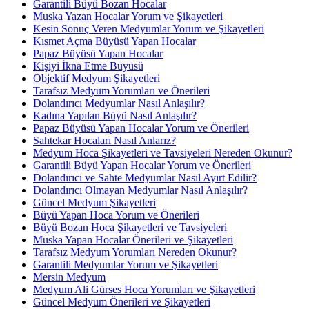
Garantili Büyü Bozan Hocalar
Muska Yazan Hocalar Yorum ve Şikayetleri
Kesin Sonuç Veren Medyumlar Yorum ve Şikayetleri
Kısmet Açma Büyüsü Yapan Hocalar
Papaz Büyüsü Yapan Hocalar
Kişiyi İkna Etme Büyüsü
Objektif Medyum Şikayetleri
Tarafsız Medyum Yorumları ve Önerileri
Dolandırıcı Medyumlar Nasıl Anlaşılır?
Kadına Yapılan Büyü Nasıl Anlaşılır?
Papaz Büyüsü Yapan Hocalar Yorum ve Önerileri
Sahtekar Hocaları Nasıl Anlarız?
Medyum Hoca Şikayetleri ve Tavsiyeleri Nereden Okunur?
Garantili Büyü Yapan Hocalar Yorum ve Önerileri
Dolandırıcı ve Sahte Medyumlar Nasıl Ayırt Edilir?
Dolandırıcı Olmayan Medyumlar Nasıl Anlaşılır?
Güncel Medyum Şikayetleri
Büyü Yapan Hoca Yorum ve Önerileri
Büyü Bozan Hoca Şikayetleri ve Tavsiyeleri
Muska Yapan Hocalar Önerileri ve Şikayetleri
Tarafsız Medyum Yorumları Nereden Okunur?
Garantili Medyumlar Yorum ve Şikayetleri
Mersin Medyum
Medyum Ali Gürses Hoca Yorumları ve Şikayetleri
Güncel Medyum Önerileri ve Şikayetleri