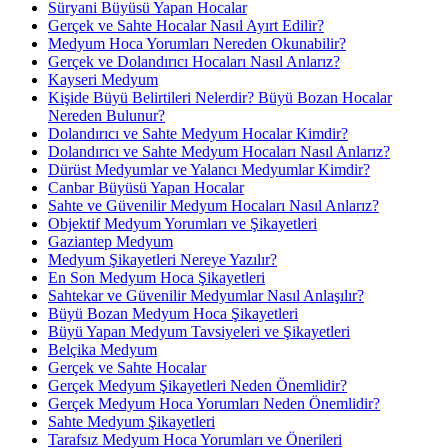
Süryani Büyüsü Yapan Hocalar
Gerçek ve Sahte Hocalar Nasıl Ayırt Edilir?
Medyum Hoca Yorumları Nereden Okunabilir?
Gerçek ve Dolandırıcı Hocaları Nasıl Anlarız?
Kayseri Medyum
Kişide Büyü Belirtileri Nelerdir? Büyü Bozan Hocalar
Nereden Bulunur?
Dolandırıcı ve Sahte Medyum Hocalar Kimdir?
Dolandırıcı ve Sahte Medyum Hocaları Nasıl Anlarız?
Dürüst Medyumlar ve Yalancı Medyumlar Kimdir?
Canbar Büyüsü Yapan Hocalar
Sahte ve Güvenilir Medyum Hocaları Nasıl Anlarız?
Objektif Medyum Yorumları ve Şikayetleri
Gaziantep Medyum
Medyum Şikayetleri Nereye Yazılır?
En Son Medyum Hoca Şikayetleri
Sahtekar ve Güvenilir Medyumlar Nasıl Anlaşılır?
Büyü Bozan Medyum Hoca Şikayetleri
Büyü Yapan Medyum Tavsiyeleri ve Şikayetleri
Belçika Medyum
Gerçek ve Sahte Hocalar
Gerçek Medyum Şikayetleri Neden Önemlidir?
Gerçek Medyum Hoca Yorumları Neden Önemlidir?
Sahte Medyum Şikayetleri
Tarafsız Medyum Hoca Yorumları ve Önerileri