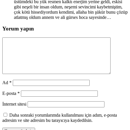
üstümdeki bu yük resmen kalktı enerjim yerine geldi, eskisi
gibi neşeli bir insan oldum, neşemi sevincimi kaybetmiştim,
çok kötü hissediyordum kendimi, allaha bin şükür bunu çözüp
atlatmış oldum annem ve ali gürses hoca sayesinde…
Yorum yapın
Ad
*
E-posta
*
İnternet sitesi
Daha sonraki yorumlarımda kullanılması için adım, e-posta
adresim ve site adresim bu tarayıcıya kaydedilsin.