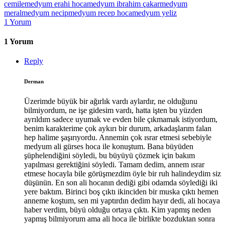
cemile
medyum erahi hoca
medyum ibrahim çakar
medyum
meral
medyum necip
medyum recep hoca
medyum yeliz
1
Yorum
1 Yorum
Reply
Derman
Üzerimde büyük bir ağırlık vardı aylardır, ne olduğunu
bilmiyordum, ne işe gidesim vardı, hatta işten bu yüzden
ayrıldım sadece uyumak ve evden bile çıkmamak istiyordum,
benim karakterime çok aykırı bir durum, arkadaşlarım falan
hep halime şaşırıyordu. Annemin çok ısrar etmesi sebebiyle
medyum ali gürses hoca ile konuştum. Bana büyüden
şüphelendiğini söyledi, bu büyüyü çözmek için bakım
yapılması gerektiğini söyledi. Tamam dedim, annem ısrar
etmese hocayla bile görüşmezdim öyle bir ruh halindeydim siz
düşünün. En son ali hocanın dediği gibi odamda söylediği iki
yere baktım. Birinci boş çıktı ikinciden bir muska çıktı hemen
anneme koştum, sen mi yaptırdın dedim hayır dedi, ali hocaya
haber verdim, büyü olduğu ortaya çıktı. Kim yapmış neden
yapmış bilmiyorum ama ali hoca ile birlikte bozduktan sonra