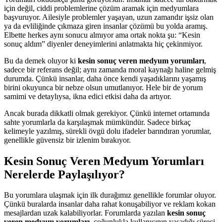
için değil, ciddi problemlerine çözüm aramak için medyumlara
başvuruyor. Ailesiyle problemler yaşayan, uzun zamandır işsiz olan
ya da evliliğinde çıkmaza giren insanlar çözümü bu yolda aramış.
Elbette herkes aynı sonucu almıyor ama ortak nokta şu: “Kesin
sonuç aldım” diyenler deneyimlerini anlatmakta hiç çekinmiyor.
Bu da demek oluyor ki
kesin sonuç veren medyum yorumları
,
sadece bir referans değil; aynı zamanda moral kaynağı haline gelmiş
durumda. Çünkü insanlar, daha önce kendi yaşadıklarını yaşamış
birini okuyunca bir nebze olsun umutlanıyor. Hele bir de yorum
samimi ve detaylıysa, ikna edici etkisi daha da artıyor.
Ancak burada dikkatli olmak gerekiyor. Çünkü internet ortamında
sahte yorumlarla da karşılaşmak mümkündür. Sadece birkaç
kelimeyle yazılmış, sürekli övgü dolu ifadeler barındıran yorumlar,
genellikle güvensiz bir izlenim bırakıyor.
Kesin Sonuç Veren Medyum Yorumları
Nerelerde Paylaşılıyor?
Bu yorumlara ulaşmak için ilk durağımız genellikle forumlar oluyor.
Çünkü buralarda insanlar daha rahat konuşabiliyor ve reklam kokan
mesajlardan uzak kalabiliyorlar. Forumlarda yazılan
kesin sonuç
veren medyum yorumları
, çoğunlukla kullanıcının yaşadığı süreci