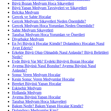
Büyü Bozan Medyum Hoca Şikayetleri
Büyü Yapan Medyum Tavsiyeleri ve Şikayetleri
Belçika Medyum
Gerçek ve Sahte Hocalar
Gerçek Medyum Şikayetleri Neden Önemlidir?
Gerçek Medyum Hoca Yorumları Neden Önemlidir?
Sahte Medyum Şikayetleri
Tarafsız Medyum Hoca Yorumları ve Önerileri
Diyarbakır Medyum
En İyi Büyücü Hocalar Kimdir? Dolandırıcı Hocaları Nasıl
Ayırt Ederiz?
Erkekte Büyü Olup Olmadığı Nasıl Anlaşılır? Büyü Belirtileri
Nedir?
Evde Büyü Var Mı? Evdeki Büyüyü Bozan Hocalar
Ayırma Büyüsü Nasıl Bozulur? Ayırma Büyüsü Nasıl
Anlaşılır?
Sonuç Veren Medyum Hocalar
Kesin Sonuç Veren Medyumlar Hocalar
Bereket Büyüsü Yapan Hocalar
Eskişehir Medyum
Hollanda Medyum
Ayırma Büyüsü Yapan Hocalar
Tarafsız Medyum Hoca Şikayetleri
Bakım Nedir? Bakım Yapan Hocalar Kimdir?
Dolandırıcı Medyumlar Kim?