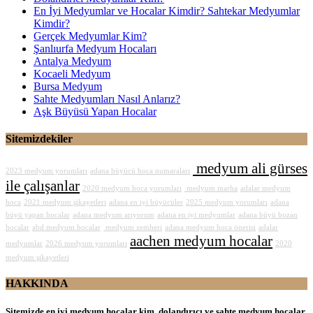
En İyi Medyumlar ve Hocalar Kimdir? Sahtekar Medyumlar
Kimdir?
Gerçek Medyumlar Kim?
Şanlıurfa Medyum Hocaları
Antalya Medyum
Kocaeli Medyum
Bursa Medyum
Sahte Medyumları Nasıl Anlarız?
Aşk Büyüsü Yapan Hocalar
Sitemizdekiler
medyum ali gürses
2023 medyum yorumları
adana büyücü hoca numaraları
ile çalışanlar
2020 medyum hoca yorumları
medyum marha
adalar medyum
hoca
2021 medyum şikayetleri
adana en iyi büyücüler
2025 medyum yorumları
adana
büyü yapan hocalar
adana medyum arıyorum
adana en iyi medyumlar
adana büyü bozan
hocalar
abd medyum hocalar
medyum zemheri
adana medyum hoca önerisi
adalar
aachen medyum hocalar
medyumlar
2026 medyum yorumları
2020
medyum şikayetleri
HAKKINDA
Sitemizde en iyi medyum hocalar kim, dolandırıcı ve sahte medyum hocalar