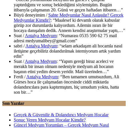
yaptırdığımı ve sonuç beklediğimi söylemiştim. Bugün
itibarıyla çalışmanın 20. Günü ve geçen haftadan itibaren…
”
Büyü deneyimim
/
Sahte Medyumlar Nasıl Anlaşılır? Gerçek
Medyumlar Kimdir?
: “
Maalesef ki devamlı olarak kabuslar
görüp zor durumlarda kalıyordum. Ailemin ısrarı ile bir
hocaya danışalım dedik. Annem kendisi araştırmalar yaptı,…
”
Suat
/
Antalya Medyum
: “
Numarası 0535 590 62 75 mail
adresi medyumalibey@gmail.com
”
sabri
/
Antalya Medyum
: “
selam arkadaşım ali hocamla nasıl
iletişime geçebiliriz dolandırılmak istemiyorum artık yardım
edin
”
Suat
/
Antalya Medyum
: “
Yapım gereği biraz aceleci ve
meraklı bir insan olmam nedeniyle medyum ali hocanın
başının etini yedim desem yeridir. Mail üzerinden…
”
Ferdi
/
Antalya Medyum
: “
Ben tamamen umutsuzdum, Ali
Gürses hoca ile çalışmadan öncesinde ciddi miktarda
dolandırıcılara para kaptırmıştım, hiç umudum yoktu, hatta
son bir…
”
Son Yazılar
Gerçek & Güvenilir & Dolandırıcı Medyum Hocalar
Sonuç Veren Medyum Hocalar Kimdir?
Güncel Medyum Yorumları – Gerçek Medyum Nasıl