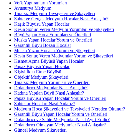
Vefk Yaptıranların Yorumları
Avusturya Medyum
Tarafsız Medyum Tavsiyeleri ve Şikayetleri
Sahte ve Gerçek Medyum Hocalar Nasıl Anlaşılır?
Kaşık Büyüsü Yapan Hocalar
Kesin Sonuç Veren Medyum Yorumları ve Şikayetleri
Büyü Yapan Hoca Yorumları ve Önerileri
Muska Yapan Hocalar Yorum ve Önerileri
Garantili Büyü Bozan Hocalar
Muska Yazan Hocalar Yorum ve Şikayetleri
Kesin Sonuç Veren Medyumlar Yorum ve Şikayetleri
Kısmet Açma Büyüsü Yapan Hocalar
Papaz Büyüsü Yapan Hocalar
Kişiyi İkna Etme Büyüsü
Objektif Medyum Şikayetleri
Tarafsız Medyum Yorumları ve Önerileri
Dolandırıcı Medyumlar Nasıl Anlaşılır?
Kadına Yapılan Büyü Nasıl Anlaşılır?
Papaz Büyüsü Yapan Hocalar Yorum ve Önerileri
Sahtekar Hocaları Nasıl Anlarız?
Medyum Hoca Şikayetleri ve Tavsiyeleri Nereden Okunur?
Garantili Büyü Yapan Hocalar Yorum ve Önerileri
Dolandırıcı ve Sahte Medyumlar Nasıl Ayırt Edilir?
Dolandırıcı Olmayan Medyumlar Nasıl Anlaşılır?
Güncel Medyum Şikayetleri