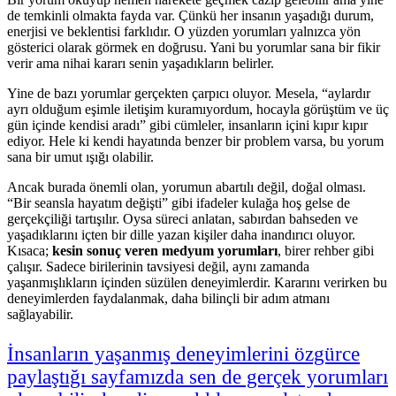
de temkinli olmakta fayda var. Çünkü her insanın yaşadığı durum,
enerjisi ve beklentisi farklıdır. O yüzden yorumları yalnızca yön
gösterici olarak görmek en doğrusu. Yani bu yorumlar sana bir fikir
verir ama nihai kararı senin yaşadıkların belirler.
Yine de bazı yorumlar gerçekten çarpıcı oluyor. Mesela, “aylardır
ayrı olduğum eşimle iletişim kuramıyordum, hocayla görüştüm ve üç
gün içinde kendisi aradı” gibi cümleler, insanların içini kıpır kıpır
ediyor. Hele ki kendi hayatında benzer bir problem varsa, bu yorum
sana bir umut ışığı olabilir.
Ancak burada önemli olan, yorumun abartılı değil, doğal olması.
“Bir seansla hayatım değişti” gibi ifadeler kulağa hoş gelse de
gerçekçiliği tartışılır. Oysa süreci anlatan, sabırdan bahseden ve
yaşadıklarını içten bir dille yazan kişiler daha inandırıcı oluyor.
Kısaca;
kesin sonuç veren medyum yorumları
, birer rehber gibi
çalışır. Sadece birilerinin tavsiyesi değil, aynı zamanda
yaşanmışlıkların içinden süzülen deneyimlerdir. Kararını verirken bu
deneyimlerden faydalanmak, daha bilinçli bir adım atmanı
sağlayabilir.
İnsanların yaşanmış deneyimlerini özgürce
paylaştığı sayfamızda sen de gerçek yorumları