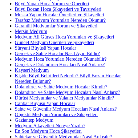
Büyü Yapan Hoca Yorum ve Önerileri
Büyü Bozan Hoca Şikayetleri ve Tavsiyeleri
Muska Yapan Hocalar Önerileri ve Şikayetleri
Tarafsız Medyum Yorumları Nereden Okunur?
Garantili Medyumlar Yorum ve Şikayetleri
Mersin Medyum
Medyum Ali Gürses Hoca Yorumları ve Şikayetleri
Güncel Medyum Önerileri ve Şikayetleri
Süryani Büyüsü Yapan Hocalar
Gerçek ve Sahte Hocalar Nasıl Ayırt Edilir?
Medyum Hoca Yorumları Nereden Okunabilir?
Gerçek ve Dolandırıcı Hocaları Nasıl Anlarız?
Kayseri Medyum
Kişide Büyü Belirtileri Nelerdir? Büyü Bozan Hocalar
Nereden Bulunur?
Dolandırıcı ve Sahte Medyum Hocalar Kimdir?
Dolandırıcı ve Sahte Medyum Hocaları Nasıl Anlarız?
Dürüst Medyumlar ve Yalancı Medyumlar Kimdir?
Canbar Büyüsü Yapan Hocalar
Sahte ve Güvenilir Medyum Hocaları Nasıl Anlarız?
Objektif Medyum Yorumları ve Şikayetleri
Gaziantep Medyum
Medyum Şikayetleri Nereye Yazılır?
En Son Medyum Hoca Şikayetleri
Sahtekar ve Güvenilir Medyumlar Nasıl Anlaşılır?