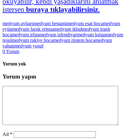
okuyabilir, kendi yaşadıklarını anlatmak
istersen
buraya tıklayabilirsiniz
.
medyum aybars
medyum bestami
medyum esat hoca
medyum
eyüp
medyum faruk ertuna
medyum ikbal
medyum iranlı
hoca
medyum irfan
medyum isfendiyar
medyum lorian
medyum
resul
medyum rukiye hoca
medyum rüstem hoca
medyum
vahan
medyum yusuf
0
Yorum
Yorum yok
Yorum yapın
Ad
*