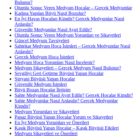
Bulunur?
Olumlu Sonuç Veren Medyum Hocalar – Gerçek Medyumlar
Kadına Yapılan Büyü Nasıl Bozulur?
En İyi Havas Hocaları Kimdir? Gerçek Medyumlar Nasıl
Anlaşılır?
Güvenilir Medyumlar Nasıl Ayırt Edilir?
Olumlu Sonuç Veren Medyum Yorumları ve Şikayetleri
Güncel Medyum Tavsiyeleri
Sahtekar Medyum Hoca İsimleri – Gerçek Medyumlar Nasıl
Anlaşılır?
Gerçek Medyum Hoca İsimleri
Medyum Hoca Yorumları Nasıl İncelenir?
Medyum Şikayetleri – Gerçek Medyum Nasıl Bulunur?
Sevgiliyi Geri Getirme Büyüsü Yapan Hocalar
Süryani Büyüsü Yapan Hocalar
Güvenilir Medyum İsimleri
Büyü Bozan Hocalar İletişim
Sahte Medyumlar Nasıl Ayırt Edilir? Gerçek Hocalar Kimdir?
Sahte Medyumlar Nasıl Anlaşılır? Gerçek Medyumlar
Kimdir?
Medyum Yorumları ve Şikayetleri
Papaz Büyüsü Yapan Hocalar Yorum ve Şikayetleri
En İyi Medyum Yorumları ve Önerileri
Kaşık Büyüsü Yapan Hocalar – Kaşık Büyüsü Etkileri
Medyum Şikayetleri ve Önerileri