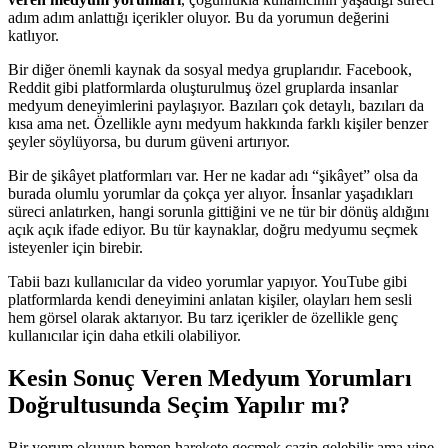
adım adım anlattığı içerikler oluyor. Bu da yorumun değerini
katlıyor.
Bir diğer önemli kaynak da sosyal medya gruplarıdır. Facebook,
Reddit gibi platformlarda oluşturulmuş özel gruplarda insanlar
medyum deneyimlerini paylaşıyor. Bazıları çok detaylı, bazıları da
kısa ama net. Özellikle aynı medyum hakkında farklı kişiler benzer
şeyler söylüyorsa, bu durum güveni artırıyor.
Bir de şikâyet platformları var. Her ne kadar adı “şikâyet” olsa da
burada olumlu yorumlar da çokça yer alıyor. İnsanlar yaşadıkları
süreci anlatırken, hangi sorunla gittiğini ve ne tür bir dönüş aldığını
açık açık ifade ediyor. Bu tür kaynaklar, doğru medyumu seçmek
isteyenler için birebir.
Tabii bazı kullanıcılar da video yorumlar yapıyor. YouTube gibi
platformlarda kendi deneyimini anlatan kişiler, olayları hem sesli
hem görsel olarak aktarıyor. Bu tarz içerikler de özellikle genç
kullanıcılar için daha etkili olabiliyor.
Kesin Sonuç Veren Medyum Yorumları
Doğrultusunda Seçim Yapılır mı?
Bir yorum okuyup hemen harekete geçmek cazip gelebilir ama yine