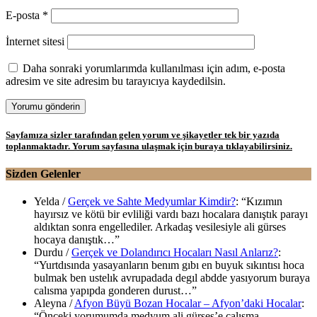
E-posta
*
İnternet sitesi
Daha sonraki yorumlarımda kullanılması için adım, e-posta
adresim ve site adresim bu tarayıcıya kaydedilsin.
Sayfamıza sizler tarafından gelen yorum ve şikayetler tek bir yazıda
toplanmaktadır. Yorum sayfasına ulaşmak için buraya tıklayabilirsiniz.
Sizden Gelenler
Yelda
/
Gerçek ve Sahte Medyumlar Kimdir?
: “
Kızımın
hayırsız ve kötü bir evliliği vardı bazı hocalara danıştık parayı
aldıktan sonra engellediler. Arkadaş vesilesiyle ali gürses
hocaya danıştık…
”
Durdu
/
Gerçek ve Dolandırıcı Hocaları Nasıl Anlarız?
:
“
Yurtdısında yasayanların benım gıbı en buyuk sıkıntısı hoca
bulmak ben ustelık avrupadada degıl abdde yasıyorum buraya
calısma yapıpda gonderen durust…
”
Aleyna
/
Afyon Büyü Bozan Hocalar – Afyon’daki Hocalar
:
“
Önceki yorumumda medyum ali gürses’e çalışma