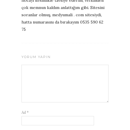
hocayı kesinlikle tavsiye ederim, vefkinden
çok memnun kaldım anlattığım gibi. Sitesini
soranlar olmuş, medyumali . com sitesiydi,
hatta numarasını da bırakayım 0535 590 62
75
YORUM YAPIN
Ad
*