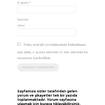
E-posta
*
İnternet
sitesi
Daha sonraki yorumlarımda kullanılması
için adım, e-posta adresim ve site adresim bu
tarayıcıya kaydedilsin.
Sayfamıza sizler tarafından gelen
yorum ve şikayetler tek bir yazıda
toplanmaktadır. Yorum sayfasına
ulaşmak için buraya tıklayabilirsiniz.