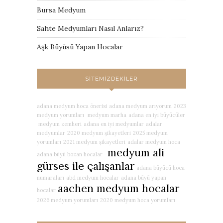
Bursa Medyum
Sahte Medyumları Nasıl Anlarız?
Aşk Büyüsü Yapan Hocalar
SITEMIZDEKILER
adana medyum hoca önerisi
adana medyum arıyorum
2023
medyum yorumları
medyum marha
adana en iyi büyücüler
medyum zemheri
adana en iyi medyumlar
adalar
medyumlar
2020 medyum şikayetleri
2025 medyum
yorumları
2021 medyum şikayetleri
adalar medyum hoca
medyum ali
adana büyü bozan hocalar
gürses ile çalışanlar
adana büyücü hoca
numaraları
abd medyum hocalar
adana büyü yapan
aachen medyum hocalar
hocalar
2026 medyum yorumları
2020 medyum hoca yorumları