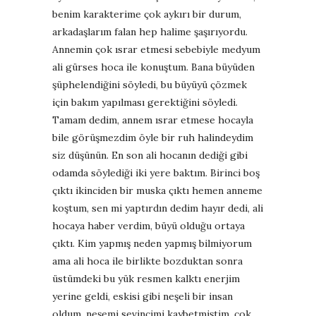
benim karakterime çok aykırı bir durum,
arkadaşlarım falan hep halime şaşırıyordu.
Annemin çok ısrar etmesi sebebiyle medyum
ali gürses hoca ile konuştum. Bana büyüden
şüphelendiğini söyledi, bu büyüyü çözmek
için bakım yapılması gerektiğini söyledi.
Tamam dedim, annem ısrar etmese hocayla
bile görüşmezdim öyle bir ruh halindeydim
siz düşünün. En son ali hocanın dediği gibi
odamda söylediği iki yere baktım. Birinci boş
çıktı ikinciden bir muska çıktı hemen anneme
koştum, sen mi yaptırdın dedim hayır dedi, ali
hocaya haber verdim, büyü olduğu ortaya
çıktı. Kim yapmış neden yapmış bilmiyorum
ama ali hoca ile birlikte bozduktan sonra
üstümdeki bu yük resmen kalktı enerjim
yerine geldi, eskisi gibi neşeli bir insan
oldum, neşemi sevincimi kaybetmiştim, çok