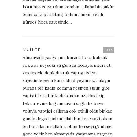
kötü hissediyordum kendimi, allaha bin şükür
bunu çözüp atlatmış oldum annem ve ali
gürses hoca sayesinde…
MUNIRE
Reply
Almanyada yasiyorum burada hoca bulmak
cok zor neyseki ali gurses hocayla internet
vesilesiyle denk dustuk yaptigi islem
sayesinde evim kurtuldu diyeyim siz anlayin
burada bir kadin kocama resmen suluk gibi
yapisti kotu bir kadin ondan uzaklastirip
tekrar evine baglanmasini sagladik buyu
yoluyla yaptigi calisma cok etkili oldu birkac
gunde degisti adam allah bin kere razi olsun
bu hocadan insallah rabbim herseyi gonlune
gore verir ben almanyada yasamama ragmen