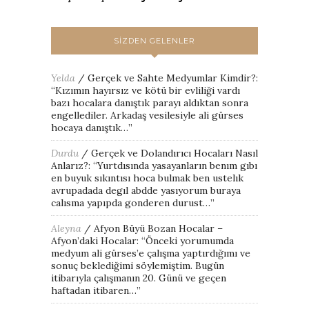
SIZDEN GELENLER
Yelda
/
Gerçek ve Sahte Medyumlar Kimdir?
:
“
Kızımın hayırsız ve kötü bir evliliği vardı
bazı hocalara danıştık parayı aldıktan sonra
engellediler. Arkadaş vesilesiyle ali gürses
hocaya danıştık…
”
Durdu
/
Gerçek ve Dolandırıcı Hocaları Nasıl
Anlarız?
: “
Yurtdısında yasayanların benım gıbı
en buyuk sıkıntısı hoca bulmak ben ustelık
avrupadada degıl abdde yasıyorum buraya
calısma yapıpda gonderen durust…
”
Aleyna
/
Afyon Büyü Bozan Hocalar –
Afyon’daki Hocalar
: “
Önceki yorumumda
medyum ali gürses’e çalışma yaptırdığımı ve
sonuç beklediğimi söylemiştim. Bugün
itibarıyla çalışmanın 20. Günü ve geçen
haftadan itibaren…
”