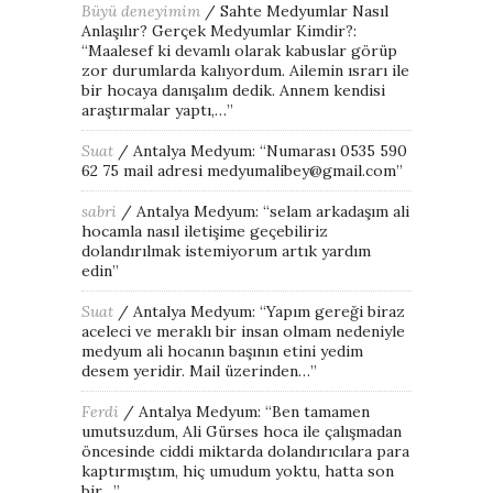
Büyü deneyimim
/
Sahte Medyumlar Nasıl
Anlaşılır? Gerçek Medyumlar Kimdir?
:
“
Maalesef ki devamlı olarak kabuslar görüp
zor durumlarda kalıyordum. Ailemin ısrarı ile
bir hocaya danışalım dedik. Annem kendisi
araştırmalar yaptı,…
”
Suat
/
Antalya Medyum
: “
Numarası 0535 590
62 75 mail adresi medyumalibey@gmail.com
”
sabri
/
Antalya Medyum
: “
selam arkadaşım ali
hocamla nasıl iletişime geçebiliriz
dolandırılmak istemiyorum artık yardım
edin
”
Suat
/
Antalya Medyum
: “
Yapım gereği biraz
aceleci ve meraklı bir insan olmam nedeniyle
medyum ali hocanın başının etini yedim
desem yeridir. Mail üzerinden…
”
Ferdi
/
Antalya Medyum
: “
Ben tamamen
umutsuzdum, Ali Gürses hoca ile çalışmadan
öncesinde ciddi miktarda dolandırıcılara para
kaptırmıştım, hiç umudum yoktu, hatta son
bir…
”