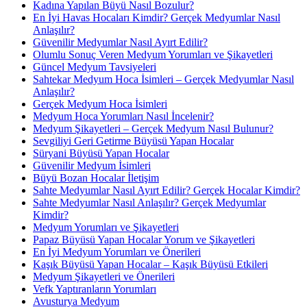
Kadına Yapılan Büyü Nasıl Bozulur?
En İyi Havas Hocaları Kimdir? Gerçek Medyumlar Nasıl
Anlaşılır?
Güvenilir Medyumlar Nasıl Ayırt Edilir?
Olumlu Sonuç Veren Medyum Yorumları ve Şikayetleri
Güncel Medyum Tavsiyeleri
Sahtekar Medyum Hoca İsimleri – Gerçek Medyumlar Nasıl
Anlaşılır?
Gerçek Medyum Hoca İsimleri
Medyum Hoca Yorumları Nasıl İncelenir?
Medyum Şikayetleri – Gerçek Medyum Nasıl Bulunur?
Sevgiliyi Geri Getirme Büyüsü Yapan Hocalar
Süryani Büyüsü Yapan Hocalar
Güvenilir Medyum İsimleri
Büyü Bozan Hocalar İletişim
Sahte Medyumlar Nasıl Ayırt Edilir? Gerçek Hocalar Kimdir?
Sahte Medyumlar Nasıl Anlaşılır? Gerçek Medyumlar
Kimdir?
Medyum Yorumları ve Şikayetleri
Papaz Büyüsü Yapan Hocalar Yorum ve Şikayetleri
En İyi Medyum Yorumları ve Önerileri
Kaşık Büyüsü Yapan Hocalar – Kaşık Büyüsü Etkileri
Medyum Şikayetleri ve Önerileri
Vefk Yaptıranların Yorumları
Avusturya Medyum