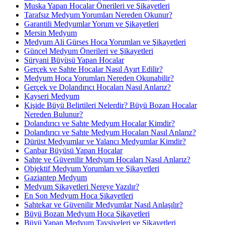
Muska Yapan Hocalar Önerileri ve Şikayetleri
Tarafsız Medyum Yorumları Nereden Okunur?
Garantili Medyumlar Yorum ve Şikayetleri
Mersin Medyum
Medyum Ali Gürses Hoca Yorumları ve Şikayetleri
Güncel Medyum Önerileri ve Şikayetleri
Süryani Büyüsü Yapan Hocalar
Gerçek ve Sahte Hocalar Nasıl Ayırt Edilir?
Medyum Hoca Yorumları Nereden Okunabilir?
Gerçek ve Dolandırıcı Hocaları Nasıl Anlarız?
Kayseri Medyum
Kişide Büyü Belirtileri Nelerdir? Büyü Bozan Hocalar
Nereden Bulunur?
Dolandırıcı ve Sahte Medyum Hocalar Kimdir?
Dolandırıcı ve Sahte Medyum Hocaları Nasıl Anlarız?
Dürüst Medyumlar ve Yalancı Medyumlar Kimdir?
Canbar Büyüsü Yapan Hocalar
Sahte ve Güvenilir Medyum Hocaları Nasıl Anlarız?
Objektif Medyum Yorumları ve Şikayetleri
Gaziantep Medyum
Medyum Şikayetleri Nereye Yazılır?
En Son Medyum Hoca Şikayetleri
Sahtekar ve Güvenilir Medyumlar Nasıl Anlaşılır?
Büyü Bozan Medyum Hoca Şikayetleri
Büyü Yapan Medyum Tavsiyeleri ve Şikayetleri