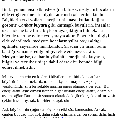
Bir büyünün nasıl etki edeceğini bilmek, medyum hocaların
elde ettiği en önemli bilgiler arasında gösterilmektedir.
Büyülerin etki yolları, enerjilerinin nasıl kullanıldığını
gösterir.
Canbar büyüsü
gibi karmaşık büyülerin, insanlar
üzerinde ne tarz bir etkiyle ortaya çıktığını bilmek, bu
büyüde tecrübe edinmeye yarayacaktır. Elbette bu bilgiyi
elde edebilmek, medyum hocaların yıllar boyu aldığı
eğitimler sayesinde mümkündür. Sıradan bir insan buna
baktığı zaman istediği bilgiyi elde edemeyecektir.
Medyumlar ise, canbar büyüsünün enerjisini okuyarak,
bilgisi ve tecrübesini işe dahil ederek bu konuda bilgi
edinebilmektedir.
Manevi alemlerin en kudretli büyülerinden biri olan canbar
büyüsünün etki mekanizması oldukça karmaşıktır. Aşk için
yapıldığında, sırlı bir şekilde insanın enerji alanında yer eder. Bu
enerji alanı, aşık olması istenen diğer kişinin enerji alanıyla tam bir
uyum sağlar. Bunun bir sonucu olarak da kişiler karşı konulamaz bir
çekim hissi duyarak, birbirlerine aşık olurlar.
Aşk büyülerinin çoğunda böyle bir etki söz konusudur. Ancak,
canbar büyüsü gibi çok daha etkili çalışmalarda, bu sonuç daha hızlı