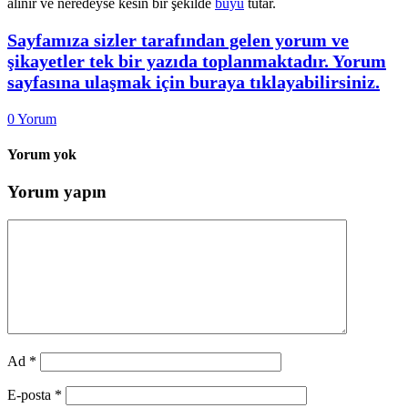
alınır ve neredeyse kesin bir şekilde
büyü
tutar.
Sayfamıza sizler tarafından gelen yorum ve
şikayetler tek bir yazıda toplanmaktadır. Yorum
sayfasına ulaşmak için buraya tıklayabilirsiniz.
0
Yorum
Yorum yok
Yorum yapın
Ad
*
E-posta
*