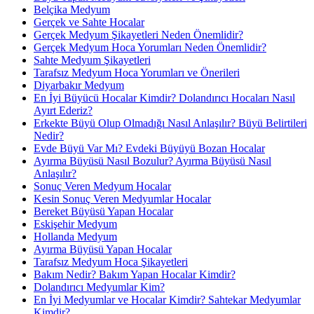
Belçika Medyum
Gerçek ve Sahte Hocalar
Gerçek Medyum Şikayetleri Neden Önemlidir?
Gerçek Medyum Hoca Yorumları Neden Önemlidir?
Sahte Medyum Şikayetleri
Tarafsız Medyum Hoca Yorumları ve Önerileri
Diyarbakır Medyum
En İyi Büyücü Hocalar Kimdir? Dolandırıcı Hocaları Nasıl
Ayırt Ederiz?
Erkekte Büyü Olup Olmadığı Nasıl Anlaşılır? Büyü Belirtileri
Nedir?
Evde Büyü Var Mı? Evdeki Büyüyü Bozan Hocalar
Ayırma Büyüsü Nasıl Bozulur? Ayırma Büyüsü Nasıl
Anlaşılır?
Sonuç Veren Medyum Hocalar
Kesin Sonuç Veren Medyumlar Hocalar
Bereket Büyüsü Yapan Hocalar
Eskişehir Medyum
Hollanda Medyum
Ayırma Büyüsü Yapan Hocalar
Tarafsız Medyum Hoca Şikayetleri
Bakım Nedir? Bakım Yapan Hocalar Kimdir?
Dolandırıcı Medyumlar Kim?
En İyi Medyumlar ve Hocalar Kimdir? Sahtekar Medyumlar
Kimdir?