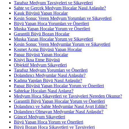
Tarafsız Medyum Tavsiyeleri ve Şikayetleri
Sahte ve Gerçek Medyum Hocalar Nasıl Anlaşılır?
Kaşık Büyüsü Yapan Hocalar
Kesin Sonuç Veren Medyum Yorumları ve Şikayetleri
Büyü Yapan Hoca Yorumları ve Önerileri
Muska Yapan Hocalar Yorum ve Önerileri
Garantili Büyü Bozan Hocalar
Muska Yazan Hocalar Yorum ve Şikayetleri
Kesin Sonuç Veren Medyumlar Yorum ve Şikayetleri
Kısmet Açma Büyüsü Yapan Hocalar
Papaz Büyüsü Yapan Hocalar
Kişiyi İkna Etme Büyüsü
Objektif Medyum Şikayetleri
Tarafsız Medyum Yorumları ve Önerileri
Dolandırıcı Medyumlar Nasıl Anlaşılır?
Kadına Yapılan Büyü Nasıl Anlaşılır?
Papaz Büyüsü Yapan Hocalar Yorum ve Önerileri
Sahtekar Hocaları Nasıl Anlarız?
Medyum Hoca Şikayetleri ve Tavsiyeleri Nereden Okunur?
Garantili Büyü Yapan Hocalar Yorum ve Önerileri
Dolandırıcı ve Sahte Medyumlar Nasıl Ayırt Edilir?
Dolandırıcı Olmayan Medyumlar Nasıl Anlaşılır?
Güncel Medyum Şikayetleri
Büyü Yapan Hoca Yorum ve Önerileri
Büyü Bozan Hoca Şikayetleri ve Tavsiyeleri