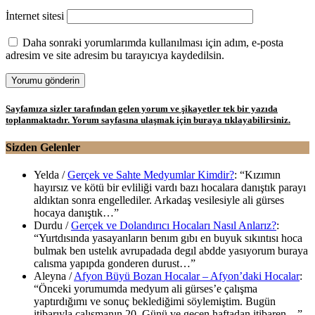
İnternet sitesi
Daha sonraki yorumlarımda kullanılması için adım, e-posta
adresim ve site adresim bu tarayıcıya kaydedilsin.
Sayfamıza sizler tarafından gelen yorum ve şikayetler tek bir yazıda
toplanmaktadır. Yorum sayfasına ulaşmak için buraya tıklayabilirsiniz.
Sizden Gelenler
Yelda
/
Gerçek ve Sahte Medyumlar Kimdir?
: “
Kızımın
hayırsız ve kötü bir evliliği vardı bazı hocalara danıştık parayı
aldıktan sonra engellediler. Arkadaş vesilesiyle ali gürses
hocaya danıştık…
”
Durdu
/
Gerçek ve Dolandırıcı Hocaları Nasıl Anlarız?
:
“
Yurtdısında yasayanların benım gıbı en buyuk sıkıntısı hoca
bulmak ben ustelık avrupadada degıl abdde yasıyorum buraya
calısma yapıpda gonderen durust…
”
Aleyna
/
Afyon Büyü Bozan Hocalar – Afyon’daki Hocalar
:
“
Önceki yorumumda medyum ali gürses’e çalışma
yaptırdığımı ve sonuç beklediğimi söylemiştim. Bugün
itibarıyla çalışmanın 20. Günü ve geçen haftadan itibaren…
”