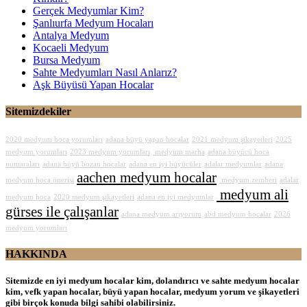
Gerçek Medyumlar Kim?
Şanlıurfa Medyum Hocaları
Antalya Medyum
Kocaeli Medyum
Bursa Medyum
Sahte Medyumları Nasıl Anlarız?
Aşk Büyüsü Yapan Hocalar
Sitemizdekiler
2020 medyum hoca yorumları
adana büyü yapan hocalar
2021 medyum şikayetleri
2025
medyum yorumları
2023 medyum yorumları
medyum marha
adana büyücü hoca
numaraları
adana büyü bozan hocalar
adana en iyi büyücüler
adalar medyumlar
adana
aachen medyum hocalar
medyum hoca önerisi
medyum zemheri
adalar
medyum ali
medyum hoca
2020 medyum şikayetleri
adana en iyi medyumlar
gürses ile çalışanlar
adana medyum arıyorum
abd medyum hocalar
2026
medyum yorumları
HAKKINDA
Sitemizde en iyi medyum hocalar kim, dolandırıcı ve sahte medyum hocalar
kim, vefk yapan hocalar, büyü yapan hocalar, medyum yorum ve şikayetleri
gibi birçok konuda bilgi sahibi olabilirsiniz.