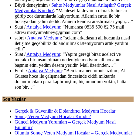
Büyü deneyimim
/
Sahte Medyumlar Nasıl Anlaşılır? Gerçek
Medyumlar Kimdir?
: “
Maalesef ki devamlı olarak kabuslar
görüp zor durumlarda kalıyordum. Ailemin ısrarı ile bir
hocaya danışalım dedik. Annem kendisi araştırmalar yaptı,…
”
Suat
/
Antalya Medyum
: “
Numarası 0535 590 62 75 mail
adresi medyumalibey@gmail.com
”
sabri
/
Antalya Medyum
: “
selam arkadaşım ali hocamla nasıl
iletişime geçebiliriz dolandırılmak istemiyorum artık yardım
edin
”
Suat
/
Antalya Medyum
: “
Yapım gereği biraz aceleci ve
meraklı bir insan olmam nedeniyle medyum ali hocanın
başının etini yedim desem yeridir. Mail üzerinden…
”
Ferdi
/
Antalya Medyum
: “
Ben tamamen umutsuzdum, Ali
Gürses hoca ile çalışmadan öncesinde ciddi miktarda
dolandırıcılara para kaptırmıştım, hiç umudum yoktu, hatta
son bir…
”
Son Yazılar
Gerçek & Güvenilir & Dolandırıcı Medyum Hocalar
Sonuç Veren Medyum Hocalar Kimdir?
Güncel Medyum Yorumları – Gerçek Medyum Nasıl
Bulunur?
Olumlu Sonuç Veren Medyum Hocalar – Gerçek Medyumlar