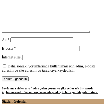
Ad
*
E-posta
*
İnternet sitesi
Daha sonraki yorumlarımda kullanılması için adım, e-posta
adresim ve site adresim bu tarayıcıya kaydedilsin.
Sayfamıza sizler tarafından gelen yorum ve şikayetler tek bir yazıda
toplanmaktadır. Yorum sayfasına ulaşmak için buraya tıklayabilirsiniz.
Sizden Gelenler