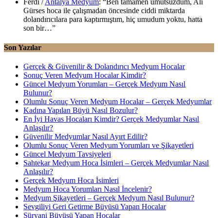
Ferdi
/
Antalya Medyum
: “
Ben tamamen umutsuzdum, Ali
Gürses hoca ile çalışmadan öncesinde ciddi miktarda
dolandırıcılara para kaptırmıştım, hiç umudum yoktu, hatta
son bir…
”
Son Yazılar
Gerçek & Güvenilir & Dolandırıcı Medyum Hocalar
Sonuç Veren Medyum Hocalar Kimdir?
Güncel Medyum Yorumları – Gerçek Medyum Nasıl
Bulunur?
Olumlu Sonuç Veren Medyum Hocalar – Gerçek Medyumlar
Kadına Yapılan Büyü Nasıl Bozulur?
En İyi Havas Hocaları Kimdir? Gerçek Medyumlar Nasıl
Anlaşılır?
Güvenilir Medyumlar Nasıl Ayırt Edilir?
Olumlu Sonuç Veren Medyum Yorumları ve Şikayetleri
Güncel Medyum Tavsiyeleri
Sahtekar Medyum Hoca İsimleri – Gerçek Medyumlar Nasıl
Anlaşılır?
Gerçek Medyum Hoca İsimleri
Medyum Hoca Yorumları Nasıl İncelenir?
Medyum Şikayetleri – Gerçek Medyum Nasıl Bulunur?
Sevgiliyi Geri Getirme Büyüsü Yapan Hocalar
Süryani Büyüsü Yapan Hocalar