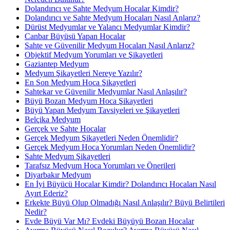
Dolandırıcı ve Sahte Medyum Hocalar Kimdir?
Dolandırıcı ve Sahte Medyum Hocaları Nasıl Anlarız?
Dürüst Medyumlar ve Yalancı Medyumlar Kimdir?
Canbar Büyüsü Yapan Hocalar
Sahte ve Güvenilir Medyum Hocaları Nasıl Anlarız?
Objektif Medyum Yorumları ve Şikayetleri
Gaziantep Medyum
Medyum Şikayetleri Nereye Yazılır?
En Son Medyum Hoca Şikayetleri
Sahtekar ve Güvenilir Medyumlar Nasıl Anlaşılır?
Büyü Bozan Medyum Hoca Şikayetleri
Büyü Yapan Medyum Tavsiyeleri ve Şikayetleri
Belçika Medyum
Gerçek ve Sahte Hocalar
Gerçek Medyum Şikayetleri Neden Önemlidir?
Gerçek Medyum Hoca Yorumları Neden Önemlidir?
Sahte Medyum Şikayetleri
Tarafsız Medyum Hoca Yorumları ve Önerileri
Diyarbakır Medyum
En İyi Büyücü Hocalar Kimdir? Dolandırıcı Hocaları Nasıl
Ayırt Ederiz?
Erkekte Büyü Olup Olmadığı Nasıl Anlaşılır? Büyü Belirtileri
Nedir?
Evde Büyü Var Mı? Evdeki Büyüyü Bozan Hocalar