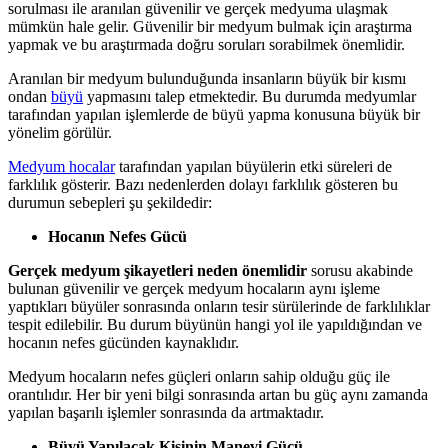
sorulması ile aranılan güvenilir ve gerçek medyuma ulaşmak
mümkün hale gelir. Güvenilir bir medyum bulmak için araştırma
yapmak ve bu araştırmada doğru soruları sorabilmek önemlidir.
Aranılan bir medyum bulunduğunda insanların büyük bir kısmı
ondan
büyü
yapmasını talep etmektedir. Bu durumda medyumlar
tarafından yapılan işlemlerde de büyü yapma konusuna büyük bir
yönelim görülür.
Medyum hocalar
tarafından yapılan büyülerin etki süreleri de
farklılık gösterir. Bazı nedenlerden dolayı farklılık gösteren bu
durumun sebepleri şu şekildedir:
Hocanın Nefes Gücü
Gerçek medyum şikayetleri neden önemlidir
sorusu akabinde
bulunan güvenilir ve gerçek medyum hocaların aynı işleme
yaptıkları büyüler sonrasında onların tesir sürülerinde de farklılıklar
tespit edilebilir. Bu durum büyünün hangi yol ile yapıldığından ve
hocanın nefes gücünden kaynaklıdır.
Medyum hocaların nefes güçleri onların sahip olduğu güç ile
orantılıdır. Her bir yeni bilgi sonrasında artan bu güç aynı zamanda
yapılan başarılı işlemler sonrasında da artmaktadır.
Büyü Yapılacak Kişinin Manevi Gücü