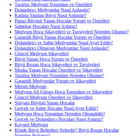
Tarafsız Medyum Yorumları ve Önerileri
Dolandırıcı Medyumlar Nasıl Anlaşılır?
Kadına Yapılan Büyü Nasıl Anlaşılır?
Papaz Büyüsü Yapan Hocalar Yorum ve Önerileri
Sahtekar Hocaları Nasıl Anlarız?
Medyum Hoca Şikayetleri ve Tavsiyeleri Nereden Okunur?
Garantili Büyü Yapan Hocalar Yorum ve Önerileri
Dolandırıcı ve Sahte Medyumlar Nasıl Ayırt Edilir?
Dolandırıcı Olmayan Medyumlar Nasıl Anlaşılır?
Güncel Medyum Şikayetleri
Büyü Yapan Hoca Yorum ve Önerileri
Büyü Bozan Hoca Şikayetleri ve Tavsiyeleri
Muska Yapan Hocalar Önerileri ve Şikayetleri
Tarafsız Medyum Yorumları Nereden Okunur?
Garantili Medyumlar Yorum ve Şikayetleri
Mersin Medyum
Medyum Ali Gürses Hoca Yorumları ve Şikayetleri
Güncel Medyum Önerileri ve Şikayetleri
Süryani Büyüsü Yapan Hocalar
Gerçek ve Sahte Hocalar Nasıl Ayırt Edilir?
Medyum Hoca Yorumları Nereden Okunabilir?
Gerçek ve Dolandırıcı Hocaları Nasıl Anlarız?
Kayseri Medyum
Kişide Büyü Belirtileri Nelerdir? Büyü Bozan Hocalar
Nereden Bulunur?