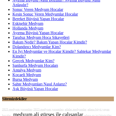
Ayırma Büyüsü Nasıl Bozulur? Ayırma Büyüsü Nasıl
Anlaşılır?
Sonuç Veren Medyum Hocalar
Kesin Sonuç Veren Medyumlar Hocalar
Bereket Büyüsü Yapan Hocalar
Eskişehir Medyum
Hollanda Medyum
Ayırma Büyüsü Yapan Hocalar
Tarafsız Medyum Hoca Şikayetleri
Bakım Nedir? Bakım Yapan Hocalar Kimdir?
Dolandırıcı Medyumlar Kim?
En İyi Medyumlar ve Hocalar Kimdir? Sahtekar Medyumlar
Kimdir?
Gerçek Medyumlar Kim?
Şanlıurfa Medyum Hocaları
Antalya Medyum
Kocaeli Medyum
Bursa Medyum
Sahte Medyumları Nasıl Anlarız?
Aşk Büyüsü Yapan Hocalar
Sitemizdekiler
2025 medyum yorumları
2023 medyum yorumları
adalar medyumlar
adana büyü yapan
medyum ali gürses ile çalışanlar
hocalar
adana en iyi büyücüler