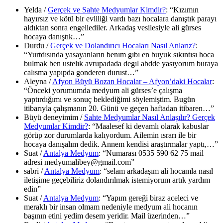
Yelda
/
Gerçek ve Sahte Medyumlar Kimdir?
: “
Kızımın
hayırsız ve kötü bir evliliği vardı bazı hocalara danıştık parayı
aldıktan sonra engellediler. Arkadaş vesilesiyle ali gürses
hocaya danıştık…
”
Durdu
/
Gerçek ve Dolandırıcı Hocaları Nasıl Anlarız?
:
“
Yurtdısında yasayanların benım gıbı en buyuk sıkıntısı hoca
bulmak ben ustelık avrupadada degıl abdde yasıyorum buraya
calısma yapıpda gonderen durust…
”
Aleyna
/
Afyon Büyü Bozan Hocalar – Afyon’daki Hocalar
:
“
Önceki yorumumda medyum ali gürses’e çalışma
yaptırdığımı ve sonuç beklediğimi söylemiştim. Bugün
itibarıyla çalışmanın 20. Günü ve geçen haftadan itibaren…
”
Büyü deneyimim
/
Sahte Medyumlar Nasıl Anlaşılır? Gerçek
Medyumlar Kimdir?
: “
Maalesef ki devamlı olarak kabuslar
görüp zor durumlarda kalıyordum. Ailemin ısrarı ile bir
hocaya danışalım dedik. Annem kendisi araştırmalar yaptı,…
”
Suat
/
Antalya Medyum
: “
Numarası 0535 590 62 75 mail
adresi medyumalibey@gmail.com
”
sabri
/
Antalya Medyum
: “
selam arkadaşım ali hocamla nasıl
iletişime geçebiliriz dolandırılmak istemiyorum artık yardım
edin
”
Suat
/
Antalya Medyum
: “
Yapım gereği biraz aceleci ve
meraklı bir insan olmam nedeniyle medyum ali hocanın
başının etini yedim desem yeridir. Mail üzerinden…
”