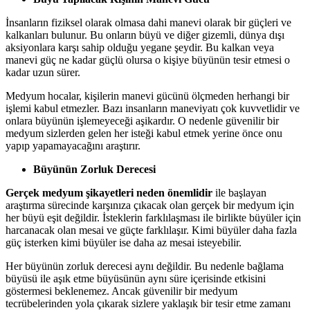
İnsanların fiziksel olarak olmasa dahi manevi olarak bir güçleri ve
kalkanları bulunur. Bu onların büyü ve diğer gizemli, dünya dışı
aksiyonlara karşı sahip olduğu yegane şeydir. Bu kalkan veya
manevi güç ne kadar güçlü olursa o kişiye büyünün tesir etmesi o
kadar uzun sürer.
Medyum hocalar, kişilerin manevi gücünü ölçmeden herhangi bir
işlemi kabul etmezler. Bazı insanların maneviyatı çok kuvvetlidir ve
onlara büyünün işlemeyeceği aşikardır. O nedenle güvenilir bir
medyum sizlerden gelen her isteği kabul etmek yerine önce onu
yapıp yapamayacağını araştırır.
Büyünün Zorluk Derecesi
Gerçek medyum şikayetleri neden önemlidir
ile başlayan
araştırma sürecinde karşınıza çıkacak olan gerçek bir medyum için
her büyü eşit değildir. İsteklerin farklılaşması ile birlikte büyüler için
harcanacak olan mesai ve güçte farklılaşır. Kimi büyüler daha fazla
güç isterken kimi büyüler ise daha az mesai isteyebilir.
Her büyünün zorluk derecesi aynı değildir. Bu nedenle bağlama
büyüsü ile aşık etme büyüsünün aynı süre içerisinde etkisini
göstermesi beklenemez. Ancak güvenilir bir medyum
tecrübelerinden yola çıkarak sizlere yaklaşık bir tesir etme zamanı