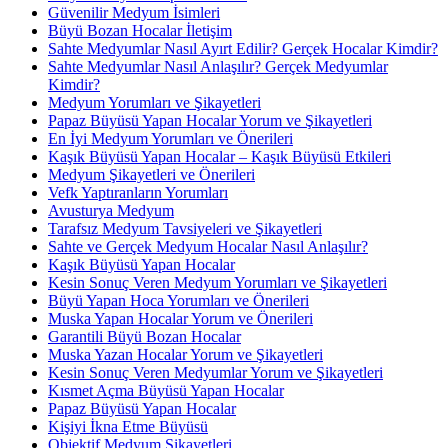
Güvenilir Medyum İsimleri
Büyü Bozan Hocalar İletişim
Sahte Medyumlar Nasıl Ayırt Edilir? Gerçek Hocalar Kimdir?
Sahte Medyumlar Nasıl Anlaşılır? Gerçek Medyumlar
Kimdir?
Medyum Yorumları ve Şikayetleri
Papaz Büyüsü Yapan Hocalar Yorum ve Şikayetleri
En İyi Medyum Yorumları ve Önerileri
Kaşık Büyüsü Yapan Hocalar – Kaşık Büyüsü Etkileri
Medyum Şikayetleri ve Önerileri
Vefk Yaptıranların Yorumları
Avusturya Medyum
Tarafsız Medyum Tavsiyeleri ve Şikayetleri
Sahte ve Gerçek Medyum Hocalar Nasıl Anlaşılır?
Kaşık Büyüsü Yapan Hocalar
Kesin Sonuç Veren Medyum Yorumları ve Şikayetleri
Büyü Yapan Hoca Yorumları ve Önerileri
Muska Yapan Hocalar Yorum ve Önerileri
Garantili Büyü Bozan Hocalar
Muska Yazan Hocalar Yorum ve Şikayetleri
Kesin Sonuç Veren Medyumlar Yorum ve Şikayetleri
Kısmet Açma Büyüsü Yapan Hocalar
Papaz Büyüsü Yapan Hocalar
Kişiyi İkna Etme Büyüsü
Objektif Medyum Şikayetleri