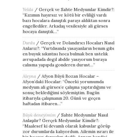
Yelda
/
Gerçek ve Sahte Medyumlar Kimdir?
:
“
Kızımın hayırsız ve kötü bir evliliği vardı
bazı hocalara danıştık parayı aldıktan sonra
engellediler. Arkadaş vesilesiyle ali gürses
hocaya danıştık…
”
Durdu
/
Gerçek ve Dolandırıcı Hocaları Nasıl
Anlarız?
: “
Yurtdısında yasayanların benım gıbı
en buyuk sıkıntısı hoca bulmak ben ustelık
avrupadada degıl abdde yasıyorum buraya
calısma yapıpda gonderen durust…
”
Aleyna
/
Afyon Büyü Bozan Hocalar –
Afyon’daki Hocalar
: “
Önceki yorumumda
medyum ali gürses’e çalışma yaptırdığımı ve
sonuç beklediğimi söylemiştim. Bugün
itibarıyla çalışmanın 20. Günü ve geçen
haftadan itibaren…
”
Büyü deneyimim
/
Sahte Medyumlar Nasıl
Anlaşılır? Gerçek Medyumlar Kimdir?
:
“
Maalesef ki devamlı olarak kabuslar görüp
zor durumlarda kalıyordum. Ailemin ısrarı ile
bir hocaya danışalım dedik. Annem kendisi