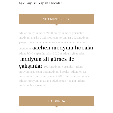
Aşk Büyüsü Yapan Hocalar
SITEMIZDEKILER
adalar medyum hoca
2020 medyum hoca yorumları
medyum marha
2025 medyum yorumları
2021 medyum
şikayetleri
adana büyücü hoca numaraları
adana en iyi
aachen medyum hocalar
büyücüler
adana büyü yapan hocalar
2020 medyum şikayetleri
medyum ali gürses ile
çalışanlar
2023 medyum yorumları
adana
medyum arıyorum
abd medyum hocalar
adana en iyi
medyumlar
medyum zemheri
2026 medyum yorumları
adalar medyumlar
adana büyü bozan hocalar
adana
medyum hoca önerisi
HAKKINDA