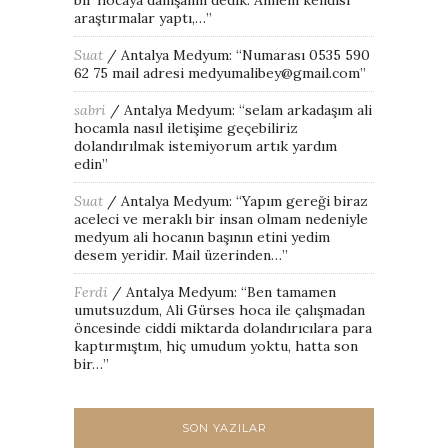
araştırmalar yaptı,…
”
Suat
/
Antalya Medyum
: “
Numarası 0535 590
62 75 mail adresi medyumalibey@gmail.com
”
sabri
/
Antalya Medyum
: “
selam arkadaşım ali
hocamla nasıl iletişime geçebiliriz
dolandırılmak istemiyorum artık yardım
edin
”
Suat
/
Antalya Medyum
: “
Yapım gereği biraz
aceleci ve meraklı bir insan olmam nedeniyle
medyum ali hocanın başının etini yedim
desem yeridir. Mail üzerinden…
”
Ferdi
/
Antalya Medyum
: “
Ben tamamen
umutsuzdum, Ali Gürses hoca ile çalışmadan
öncesinde ciddi miktarda dolandırıcılara para
kaptırmıştım, hiç umudum yoktu, hatta son
bir…
”
SON YAZILAR